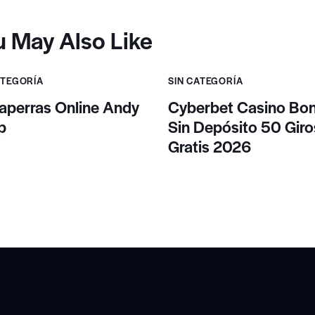
u May Also Like
ATEGORÍA
SIN CATEGORÍA
aperras Online Andy
Cyberbet Casino Bo
p
Sin Depósito 50 Giro
Gratis 2026