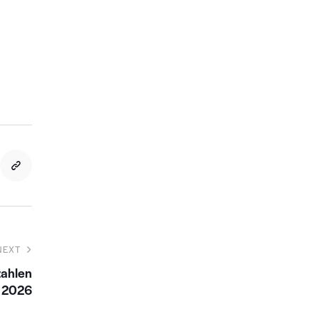
NEXT
zahlen
h 2026