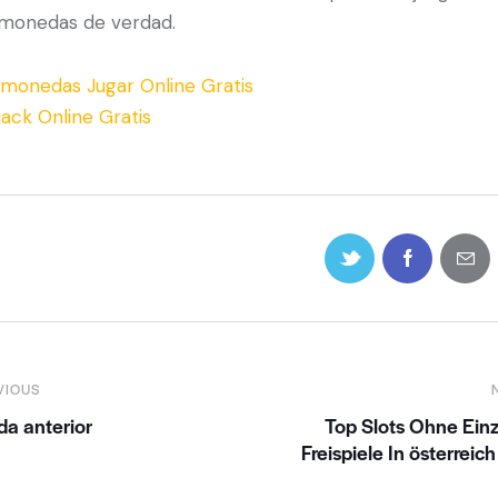
monedas de verdad.
monedas Jugar Online Gratis
jack Online Gratis
VIOUS
da anterior
Top Slots Ohne Ein
Freispiele In österreic