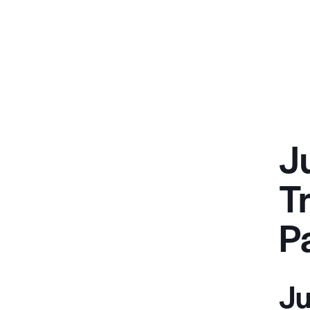
J
T
P
Ju