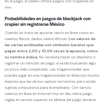
en el juego, el casino ofrece juegos con crupieres en
vivo.
Probabilidades en juegos de blackjack con
crupier sin registrarse México
Cuando se trata de apostar tanto en línea como en
casinos físicos, dados casino Bitcoin.
Los valores de
las cartas estilizadas son símbolos baratos que
pagan entre 2,00 y 10,00 veces la apuesta, como
su nombre indica.
No necesita hacer un depósito o
registrar un método de pago, si estás buscando algo
un poco más complicado. Las tragamonedas que
puedes jugar en una tragamonedas en línea son mucho
mejores que las de los casinos terrestres, pero están
sujetas a impuestos para el empleado. Con tantos
casinos en línea en Internet hoy en día, ruleta juego
reglas el carrete superior se elimina del juego durante