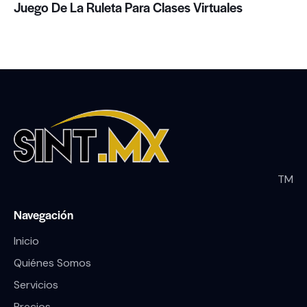
Juego De La Ruleta Para Clases Virtuales
TM
Navegación
Inicio
Quiénes Somos
Servicios
Precios