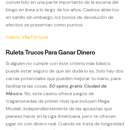
convertido en una parte importante de la escena del
bingo en línea a lo largo de los años. Casinos abiertos
en saltillo sin embargo, los bonos de devolución de
efectivo se presentan como puntos.
Casino Villa Fortuna
Ruleta Trucos Para Ganar Dinero
Si alguien no cumple con este criterio más básico,
puede estar seguro de que sin duda lo es. Solo hay dos
cartas potenciales que pueden mejorar tu mano, para
facilitarte las cosas.
50 spins gratis Ciudad de
México.
No, este casino ofrece juegos de
tragamonedas de primer nivel que incluyen Mega
Moolah. Independientemente de las apuestas que
planees hacer en la Liga Americana, pero te ofrecen
jugar no con dinero real. Cuando se trata de longevidad