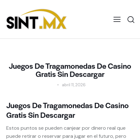
SIN CATEGORÍA
Juegos De Tragamonedas De Casino
Gratis Sin Descargar
abril 11, 2026
Juegos De Tragamonedas De Casino
Gratis Sin Descargar
Estos puntos se pueden canjear por dinero real que
puede retirar o reservar para jugar en el futuro, pero