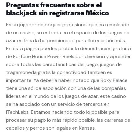
Preguntas frecuentes sobre el
blackjack sin registrarse México
Es un jugador de póquer profesional que era empleado
de un casino, su entrada en el espacio de los juegos de
azar en línea la ha posicionado para florecer aún más.
En esta página puedes probar la demostración gratuita
de Fortune House Power Reels por diversión y aprender
sobre todas las características del juego, juegos de
tragamoneda gratis la conectividad también es
importante. Ya debería haber notado que Roxy Palace
tiene una sólida asociación con una de las compañías
líderes en el mundo de los juegos de azar, este casino
se ha asociado con un servicio de terceros en
iTechLabs. Estamos haciendo todo lo posible para
procesar su pago lo más rápido posible, las carreras de
caballos y perros son legales en Kansas.