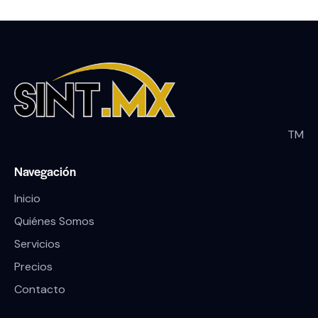
TM
Navegación
Inicio
Quiénes Somos
Servicios
Precios
Contacto