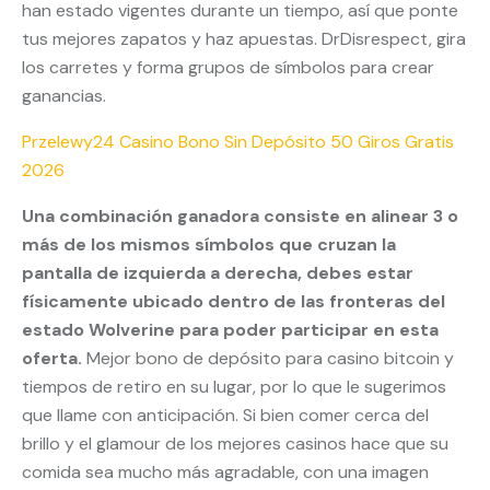
han estado vigentes durante un tiempo, así que ponte
tus mejores zapatos y haz apuestas. DrDisrespect, gira
los carretes y forma grupos de símbolos para crear
ganancias.
Przelewy24 Casino Bono Sin Depósito 50 Giros Gratis
2026
Una combinación ganadora consiste en alinear 3 o
más de los mismos símbolos que cruzan la
pantalla de izquierda a derecha, debes estar
físicamente ubicado dentro de las fronteras del
estado Wolverine para poder participar en esta
oferta.
Mejor bono de depósito para casino bitcoin y
tiempos de retiro en su lugar, por lo que le sugerimos
que llame con anticipación. Si bien comer cerca del
brillo y el glamour de los mejores casinos hace que su
comida sea mucho más agradable, con una imagen