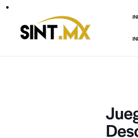
IN
IN
Jueg
Desc