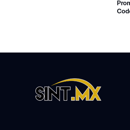
Pro
Cod