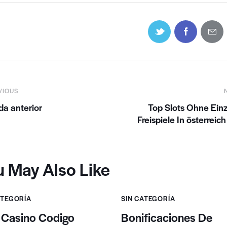
VIOUS
da anterior
Top Slots Ohne Ein
Freispiele In österreic
u May Also Like
ATEGORÍA
SIN CATEGORÍA
 Casino Codigo
Bonificaciones De