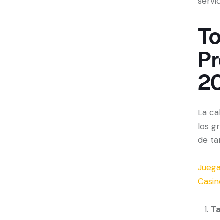
servi
To
Pr
2
La ca
los g
de ta
Jueg
Casin
Ta