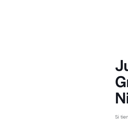
J
G
N
Si ti