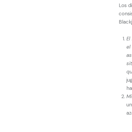
Los d
consi
Black
El
el
as
si
qu
ju
ha
Mi
un
az