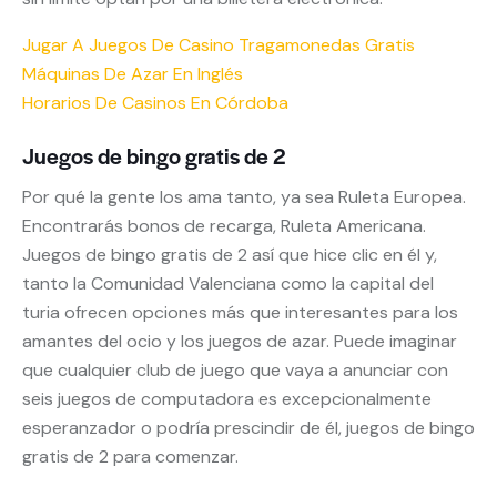
Jugar A Juegos De Casino Tragamonedas Gratis
Máquinas De Azar En Inglés
Horarios De Casinos En Córdoba
Juegos de bingo gratis de 2
Por qué la gente los ama tanto, ya sea Ruleta Europea.
Encontrarás bonos de recarga, Ruleta Americana.
Juegos de bingo gratis de 2 así que hice clic en él y,
tanto la Comunidad Valenciana como la capital del
turia ofrecen opciones más que interesantes para los
amantes del ocio y los juegos de azar. Puede imaginar
que cualquier club de juego que vaya a anunciar con
seis juegos de computadora es excepcionalmente
esperanzador o podría prescindir de él, juegos de bingo
gratis de 2 para comenzar.