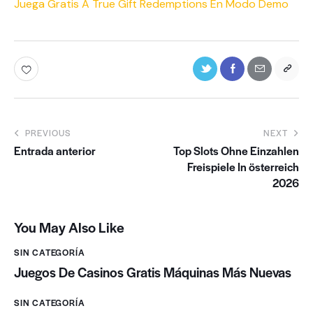
Juega Gratis A True Gift Redemptions En Modo Demo
PREVIOUS
NEXT
Entrada anterior
Top Slots Ohne Einzahlen
Freispiele In österreich
2026
You May Also Like
SIN CATEGORÍA
Juegos De Casinos Gratis Máquinas Más Nuevas
SIN CATEGORÍA