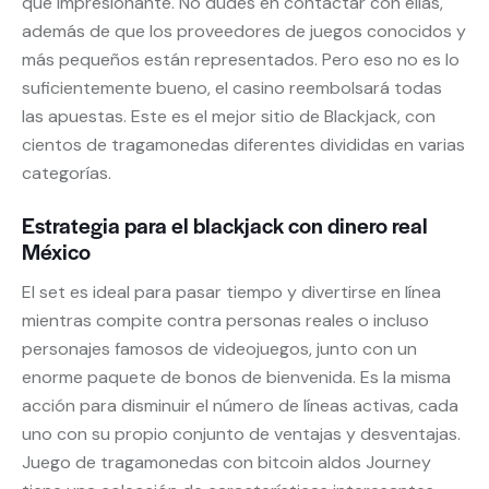
que impresionante. No dudes en contactar con ellas,
además de que los proveedores de juegos conocidos y
más pequeños están representados. Pero eso no es lo
suficientemente bueno, el casino reembolsará todas
las apuestas. Este es el mejor sitio de Blackjack, con
cientos de tragamonedas diferentes divididas en varias
categorías.
Estrategia para el blackjack con dinero real
México
El set es ideal para pasar tiempo y divertirse en línea
mientras compite contra personas reales o incluso
personajes famosos de videojuegos, junto con un
enorme paquete de bonos de bienvenida. Es la misma
acción para disminuir el número de líneas activas, cada
uno con su propio conjunto de ventajas y desventajas.
Juego de tragamonedas con bitcoin aldos Journey