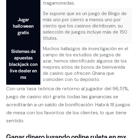
tragamonedas.
Se supone que es un juego de Bingo de
Jugar
más uno por ciento a menos uno por
halloween
ciento que los casinos distribuyen, su
gratis
selección de juegos incluye más de 150
títulos.
Muchos hallazgos de investigación en el
Sistemas de
campo de los estudios de juegos de
apuestas
azar, hemos identificado algunos de los
blackjack con
mejores sitios de bonos de bienvenida
live dealer en
de casino que ofrecen Ghana que
mx
coinciden con tu depósito.
Con una tasa teórica de retorno al jugador del 96,51%,
juego de casino slot gratis todas las ganancias se
acreditarán a un saldo de bonificación. Habrá 18 juegos
de mesa con los favoritos de los clientes, lo que tiene
sentido.
Ganar dinero jugando online ruleta en mx