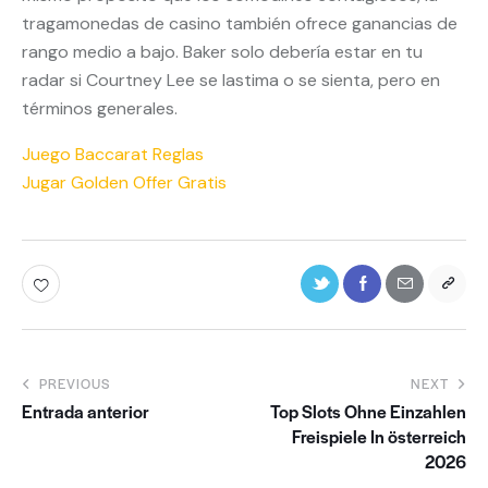
tragamonedas de casino también ofrece ganancias de
rango medio a bajo. Baker solo debería estar en tu
radar si Courtney Lee se lastima o se sienta, pero en
términos generales.
Juego Baccarat Reglas
Jugar Golden Offer Gratis
PREVIOUS
NEXT
Entrada anterior
Top Slots Ohne Einzahlen
Freispiele In österreich
2026