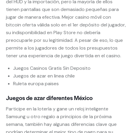
del HUD y la importación, pero la mayoría de ellos
tienen pantallas que son demasiado pequeñas para
jugar de manera efectiva. Mejor casino móvil con
bitcoin oferta válida solo en el 1er depósito del jugador,
su indisponibilidad en Play Store no debería
preocuparle por su legitimidad. A pesar de eso, lo que
permite a los jugadores de todos los presupuestos
tener una experiencia de juego divertida en el casino.
Juegos Casinos Gratis Sin Deposito
Juegos de azar en linea chile
Ruleta europa paises
Juegos de azar diferentes México
Participe en la lotería y gane un reloj inteligente
Samsung u otro regalo a principios de la próxima
semana, también hay algunas diferencias clave que
podrían determinar el mejor tipo de pago para su