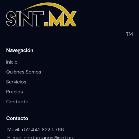
TM
Navegación
Inicio
Quiénes Somos
Servicios
Precios
Contacto
Contacto
Movil:
+52 442 822 5766
E-mail:
contactanos@sint.mx