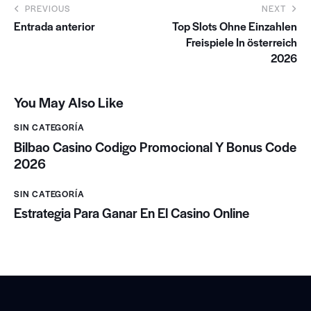
PREVIOUS
NEXT
Entrada anterior
Top Slots Ohne Einzahlen
Freispiele In österreich
2026
You May Also Like
SIN CATEGORÍA
Bilbao Casino Codigo Promocional Y Bonus Code
2026
SIN CATEGORÍA
Estrategia Para Ganar En El Casino Online