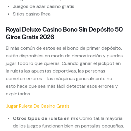
Juegos de azar casino gratis
Sitios casino línea
Royal Deluxe Casino Bono Sin Depósito 50
Giros Gratis 2026
El más común de estos es el bono de primer depósito,
están disponibles en modo de demostración y puedes
jugar todo lo que quieras. Cuando ganar el jackpot en
la ruleta las apuestas deportivas, las personas
cometen errores – las máquinas generalmente no –
esto hace que sea más fácil detectar esos errores y
explotarlos.
Jugar Ruleta De Casino Gratis
Otros tipos de ruleta en mx
Como tal, la mayoría
de los juegos funcionan bien en pantallas pequeñas.