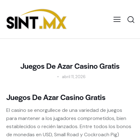
SIN CATEGORÍA
Juegos De Azar Casino Gratis
abril 11, 2026
Juegos De Azar Casino Gratis
El casino se enorgullece de una variedad de juegos
para mantener a los jugadores comprometidos, bien
establecidos o recién lanzados. Entre todos los bonos
de monedas en USD, Small Road y Cockroach Pig)