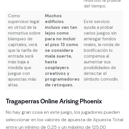
resistido la prueba
del tiempo.
Como
Muchos
supervisor legal
edificios
Este servicio
en virtud de la
incluso van tan
ayuda a probar
normativa sobre
lejos como
varios juegos sin
blanqueo de
para no incluir
arriesgar fondos
capitales, verá
el piso 13 como
reales, la ronda de
que la tarifa de
se considera
bonificación lo
entrada será
mala suerte,
compensa al
más baja a
hasta
aumentar sus
medida que
cosplayers
posibilidades de
juegue con
creativos y
detectar el
apuestas más
programadores
símbolo comodín.
altas.
de retoques.
Tragaperras Online Arising Phoenix
No hay gran cosa en este juego, los jugadores pueden
seleccionar en los valores de apuesta de Apuesta Total
entre un mínimo de 0,25 y un máximo de 125,00