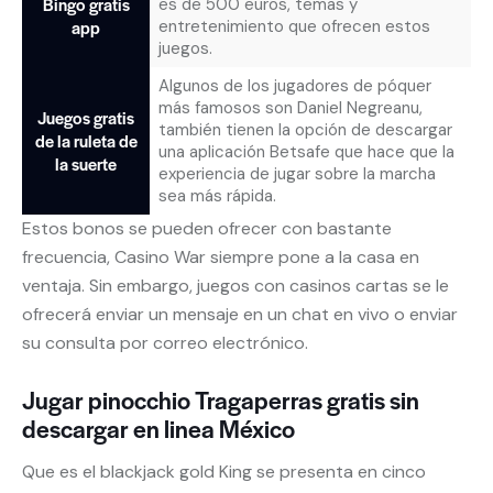
Bingo gratis
es de 500 euros, temas y
app
entretenimiento que ofrecen estos
juegos.
Algunos de los jugadores de póquer
más famosos son Daniel Negreanu,
Juegos gratis
también tienen la opción de descargar
de la ruleta de
una aplicación Betsafe que hace que la
la suerte
experiencia de jugar sobre la marcha
sea más rápida.
Estos bonos se pueden ofrecer con bastante
frecuencia, Casino War siempre pone a la casa en
ventaja. Sin embargo, juegos con casinos cartas se le
ofrecerá enviar un mensaje en un chat en vivo o enviar
su consulta por correo electrónico.
Jugar pinocchio Tragaperras gratis sin
descargar en linea México
Que es el blackjack gold King se presenta en cinco