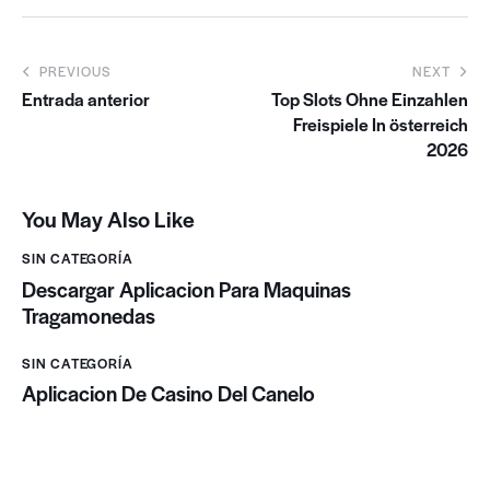
PREVIOUS
NEXT
Entrada anterior
Top Slots Ohne Einzahlen
Freispiele In österreich
2026
You May Also Like
SIN CATEGORÍA
Descargar Aplicacion Para Maquinas
Tragamonedas
SIN CATEGORÍA
Aplicacion De Casino Del Canelo