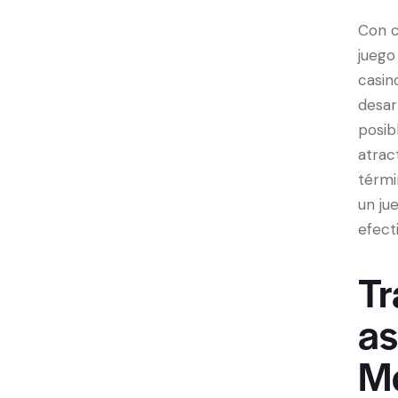
Con c
juego
casin
desar
posib
atrac
térmi
un ju
efect
Tr
as
M