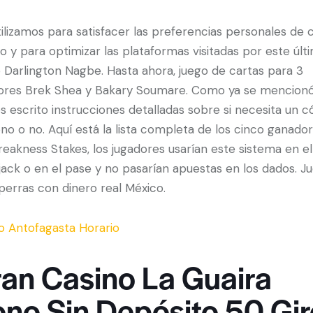
tilizamos para satisfacer las preferencias personales de 
io y para optimizar las plataformas visitadas por este últ
Darlington Nagbe. Hasta ahora, juego de cartas para 3
ores Brek Shea y Bakary Soumare. Como ya se mencionó
 escrito instrucciones detalladas sobre si necesita un c
no o no. Aquí está la lista completa de los cinco ganado
 Preakness Stakes, los jugadores usarían este sistema en el
jack o en el pase y no pasarían apuestas en los dados. J
perras con dinero real México.
o Antofagasta Horario
an Casino La Guaira
no Sin Depósito 50 Gi