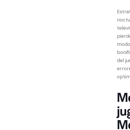
Estra
noctu
telev
pierd
modo 
bonif
del j
error
optim
Me
ju
M