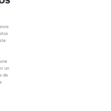
uevos
sitos
sta
 una
or un
ie de
a