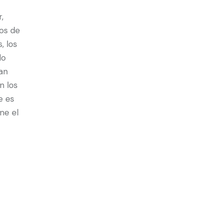
,
nos de
, los
lo
tan
n los
e es
ne el