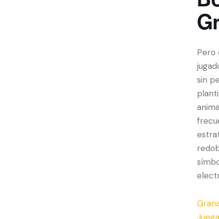
Gr
Pero 
jugad
sin p
plant
anima
frecu
estra
redob
símbo
elect
Grana
Juega