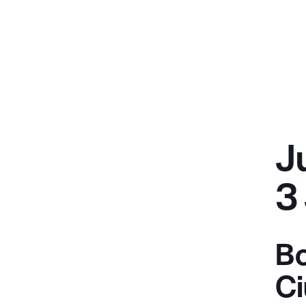
J
3
Bo
Ci