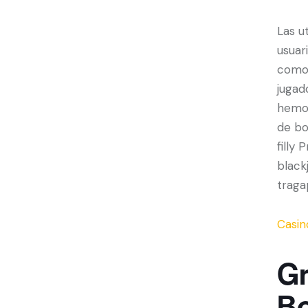
Las u
usuar
como 
jugad
hemos
de bo
filly
black
traga
Casin
Gr
Bo