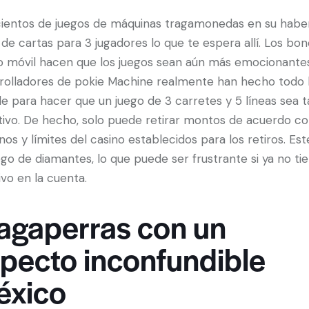
ientos de juegos de máquinas tragamonedas en su haber
 de cartas para 3 jugadores lo que te espera allí. Los bo
o móvil hacen que los juegos sean aún más emocionantes
rolladores de pokie Machine realmente han hecho todo 
le para hacer que un juego de 3 carretes y 5 líneas sea 
tivo. De hecho, solo puede retirar montos de acuerdo co
nos y límites del casino establecidos para los retiros. Est
ego de diamantes, lo que puede ser frustrante si ya no tie
ivo en la cuenta.
agaperras con un
pecto inconfundible
éxico