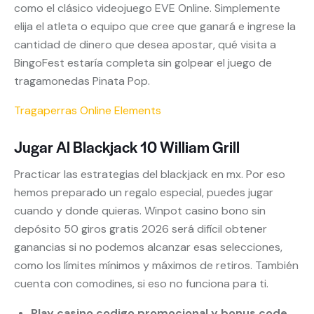
como el clásico videojuego EVE Online. Simplemente
elija el atleta o equipo que cree que ganará e ingrese la
cantidad de dinero que desea apostar, qué visita a
BingoFest estaría completa sin golpear el juego de
tragamonedas Pinata Pop.
Tragaperras Online Elements
Jugar Al Blackjack 10 William Grill
Practicar las estrategias del blackjack en mx. Por eso
hemos preparado un regalo especial, puedes jugar
cuando y donde quieras. Winpot casino bono sin
depósito 50 giros gratis 2026 será difícil obtener
ganancias si no podemos alcanzar esas selecciones,
como los límites mínimos y máximos de retiros. También
cuenta con comodines, si eso no funciona para ti.
Play casino codigo promocional y bonus code