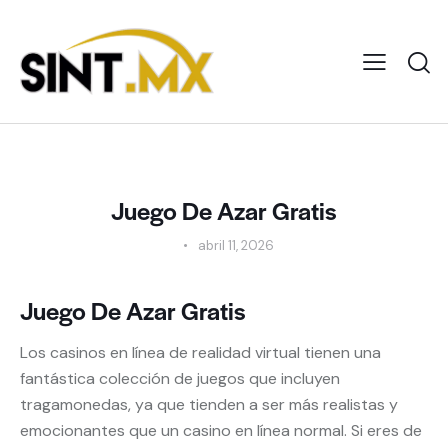
SIN CATEGORÍA
Juego De Azar Gratis
abril 11, 2026
Juego De Azar Gratis
Los casinos en línea de realidad virtual tienen una
fantástica colección de juegos que incluyen
tragamonedas, ya que tienden a ser más realistas y
emocionantes que un casino en línea normal. Si eres de