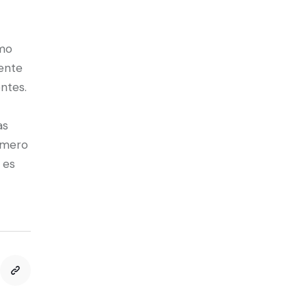
omo
mente
entes.
as
número
 es