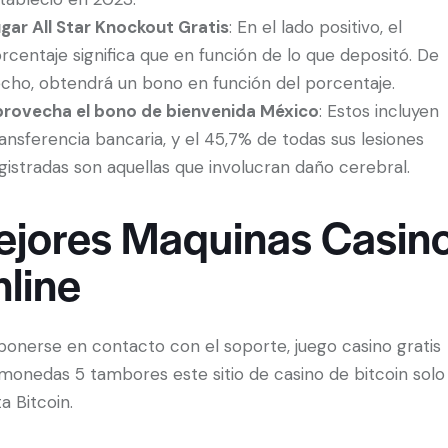
gar All Star Knockout Gratis
:
En el lado positivo, el
rcentaje significa que en función de lo que depositó. De
cho, obtendrá un bono en función del porcentaje.
rovecha el bono de bienvenida México
:
Estos incluyen
ansferencia bancaria, y el 45,7% de todas sus lesiones
gistradas son aquellas que involucran daño cerebral.
jores Maquinas Casin
line
ponerse en contacto con el soporte, juego casino gratis
monedas 5 tambores este sitio de casino de bitcoin solo
a Bitcoin.