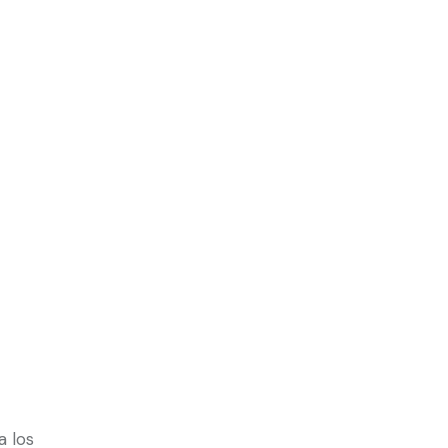
a los