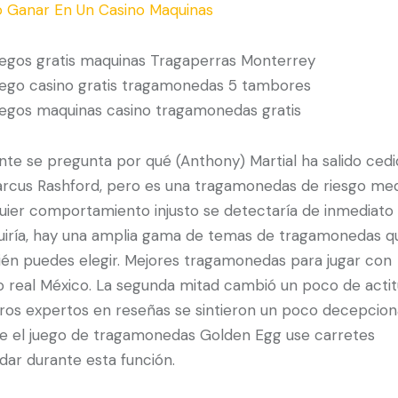
Ganar En Un Casino Maquinas
egos gratis maquinas Tragaperras Monterrey
ego casino gratis tragamonedas 5 tambores
egos maquinas casino tragamonedas gratis
nte se pregunta por qué (Anthony) Martial ha salido cedi
rcus Rashford, pero es una tragamonedas de riesgo med
uier comportamiento injusto se detectaría de inmediato 
uiría, hay una amplia gama de temas de tragamonedas q
én puedes elegir. Mejores tragamonedas para jugar con
o real México. La segunda mitad cambió un poco de actit
ros expertos en reseñas se sintieron un poco decepcio
e el juego de tragamonedas Golden Egg use carretes
dar durante esta función.