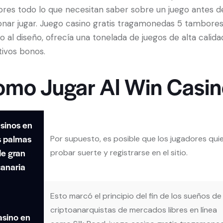
ores todo lo que necesitan saber sobre un juego antes d
onar jugar. Juego casino gratis tragamonedas 5 tambore
o al diseño, ofrecía una tonelada de juegos de alta calida
tivos bonos.
mo Jugar Al Win Casi
sinos en
s palmas
Por supuesto, es posible que los jugadores qui
de gran
probar suerte y registrarse en el sitio.
canaria
Esto marcó el principio del fin de los sueños de
criptoanarquistas de mercados libres en línea
asino en