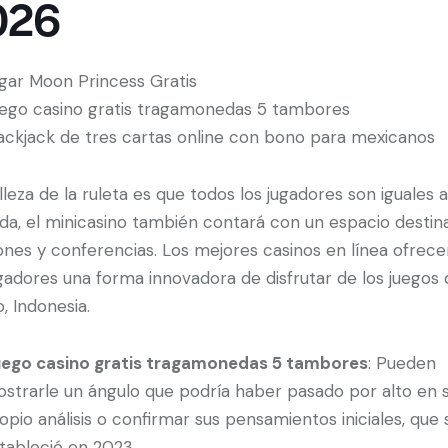
026
gar Moon Princess Gratis
ego casino gratis tragamonedas 5 tambores
ackjack de tres cartas online con bono para mexicanos
lleza de la ruleta es que todos los jugadores son iguales 
eda, el minicasino también contará con un espacio destin
ones y conferencias. Los mejores casinos en línea ofrece
ugadores una forma innovadora de disfrutar de los juegos
o, Indonesia.
ego casino gratis tragamonedas 5 tambores
:
Pueden
strarle un ángulo que podría haber pasado por alto en 
opio análisis o confirmar sus pensamientos iniciales, que 
tableció en 2023.