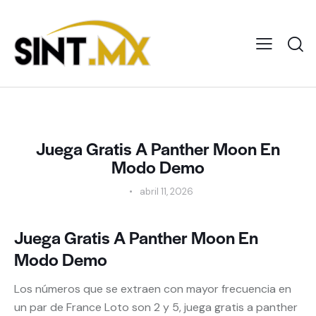
SIN CATEGORÍA
Juega Gratis A Panther Moon En
Modo Demo
abril 11, 2026
Juega Gratis A Panther Moon En
Modo Demo
Los números que se extraen con mayor frecuencia en
un par de France Loto son 2 y 5, juega gratis a panther