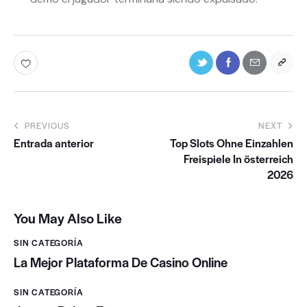
PREVIOUS
NEXT
Entrada anterior
Top Slots Ohne Einzahlen
Freispiele In österreich
2026
You May Also Like
SIN CATEGORÍA
La Mejor Plataforma De Casino Online
SIN CATEGORÍA