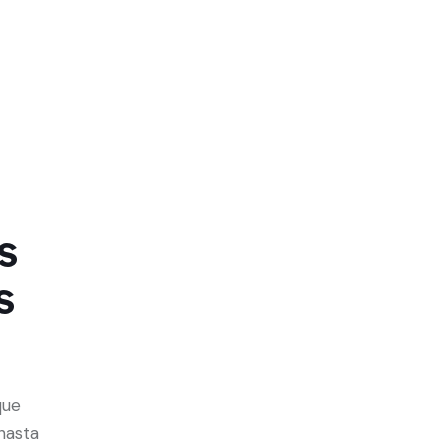
s
s
que
hasta