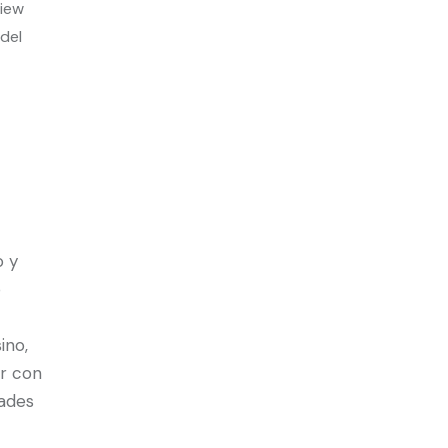
View
del
o y
o
ino,
ar con
dades