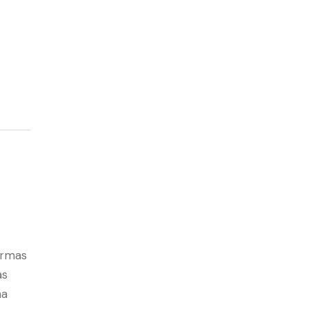
ormas
as
ha