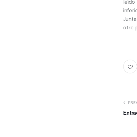
leído
infer
Junta
otro 
PRE
Entra