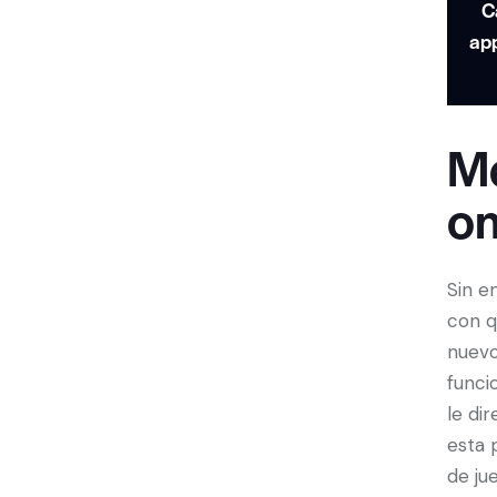
C
ap
M
on
Sin e
con q
nuevo
funci
le di
esta 
de jue