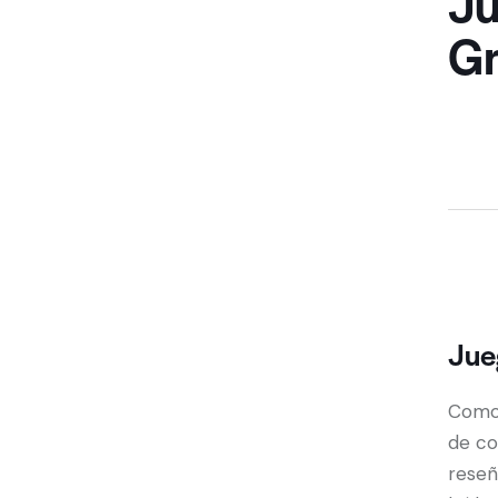
Ju
Gr
Jue
Como 
de co
reseñ