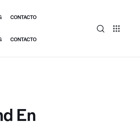
G
CONTACTO
G
CONTACTO
nd En