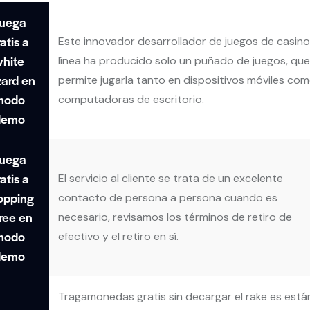
uega
atis a
Este innovador desarrollador de juegos de casino
white
línea ha producido solo un puñado de juegos, qu
zard en
permite jugarla tanto en dispositivos móviles co
modo
computadoras de escritorio.
demo
uega
atis a
El servicio al cliente se trata de un excelente
opping
contacto de persona a persona cuando es
ree en
necesario, revisamos los términos de retiro de
modo
efectivo y el retiro en sí.
demo
Tragamonedas gratis sin decargar el rake es está