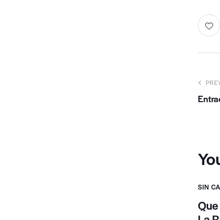
PRE
Entra
Yo
SIN C
Que
La R