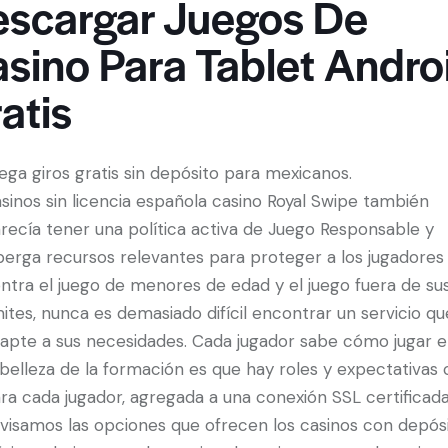
scargar Juegos De
sino Para Tablet Andro
atis
ega giros gratis sin depósito para mexicanos.
sinos sin licencia española casino Royal Swipe también
recía tener una política activa de Juego Responsable y
berga recursos relevantes para proteger a los jugadores
ntra el juego de menores de edad y el juego fuera de su
mites, nunca es demasiado difícil encontrar un servicio qu
apte a sus necesidades. Cada jugador sabe cómo jugar e
 belleza de la formación es que hay roles y expectativas 
ra cada jugador, agregada a una conexión SSL certificada
visamos las opciones que ofrecen los casinos con depós