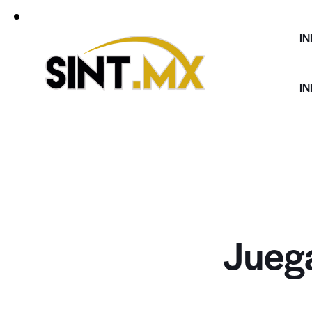
IN
IN
Juega