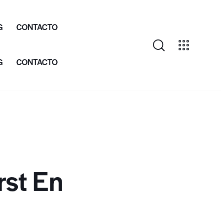
G
CONTACTO
G
CONTACTO
rst En