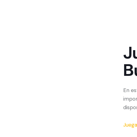
J
B
En es
impor
dispo
Juega