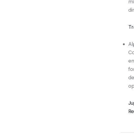
mí
di
Tr
Al
Co
em
fo
de
op
Ju
Re