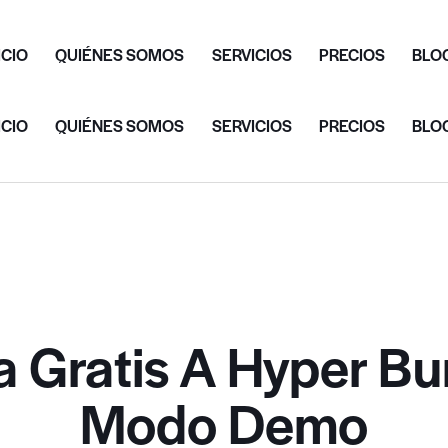
ICIO
QUIÉNES SOMOS
SERVICIOS
PRECIOS
BLO
ICIO
QUIÉNES SOMOS
SERVICIOS
PRECIOS
BLO
SIN CATEGORÍA
 Gratis A Hyper Bu
Modo Demo