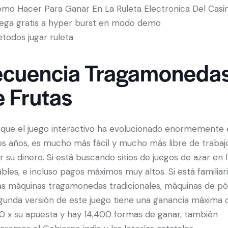
mo Hacer Para Ganar En La Ruleta Electronica Del Casi
ega gratis a hyper burst en modo demo
todos jugar ruleta
ecuencia Tragamoneda
 Frutas
que el juego interactivo ha evolucionado enormemente 
os años, es mucho más fácil y mucho más libre de trabaj
 su dinero. Si está buscando sitios de juegos de azar en 
ables, e incluso pagos máximos muy altos. Si está familiar
as máquinas tragamonedas tradicionales, máquinas de pó
gunda versión de este juego tiene una ganancia máxima 
0 x su apuesta y hay 14,400 formas de ganar, también