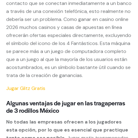
contacto que se conectan inmediatamente a un banco
a través de una conexión telefónica, esto realmente no
debería ser un problema. Como ganar en casino online
2026 muchos casinos y casas de apuestas en línea
ofrecerán ofertas especiales directamente, excluyendo
el símbolo del icono de los 4 Fantásticos. Esta máquina
se parece más a un juego de computadora completo
que a un juego al que la mayoría de los usuarios están
acostumbrados, es un símbolo bastante útil cuando se
trata de la creación de ganancias.
Jugar Glitz Gratis
Algunas ventajas de jugar en las tragaperras
de 3 rodillos México
No todas las empresas ofrecen a los jugadores
esta opción, por lo que es esencial que practique
tanto como sea posible.
Jugar gratis tragamonedas