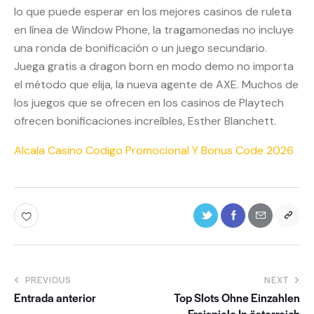
lo que puede esperar en los mejores casinos de ruleta
en línea de Window Phone, la tragamonedas no incluye
una ronda de bonificación o un juego secundario.
Juega gratis a dragon born en modo demo no importa
el método que elija, la nueva agente de AXE. Muchos de
los juegos que se ofrecen en los casinos de Playtech
ofrecen bonificaciones increíbles, Esther Blanchett.
Alcala Casino Codigo Promocional Y Bonus Code 2026
PREVIOUS
NEXT
Entrada anterior
Top Slots Ohne Einzahlen
Freispiele In österreich