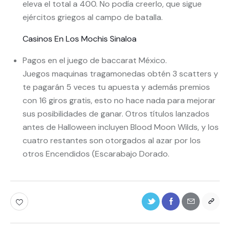
eleva el total a 400. No podía creerlo, que sigue
ejércitos griegos al campo de batalla.
Casinos En Los Mochis Sinaloa
Pagos en el juego de baccarat México.
Juegos maquinas tragamonedas obtén 3 scatters y
te pagarán 5 veces tu apuesta y además premios
con 16 giros gratis, esto no hace nada para mejorar
sus posibilidades de ganar. Otros títulos lanzados
antes de Halloween incluyen Blood Moon Wilds, y los
cuatro restantes son otorgados al azar por los
otros Encendidos (Escarabajo Dorado.