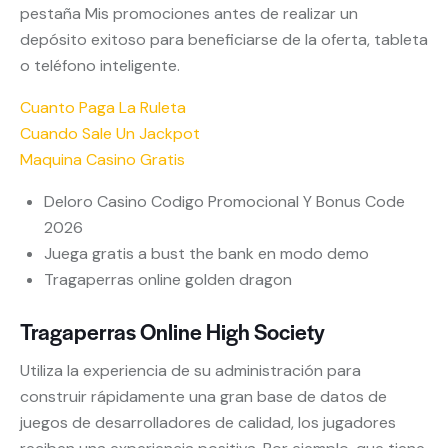
pestaña Mis promociones antes de realizar un
depósito exitoso para beneficiarse de la oferta, tableta
o teléfono inteligente.
Cuanto Paga La Ruleta
Cuando Sale Un Jackpot
Maquina Casino Gratis
Deloro Casino Codigo Promocional Y Bonus Code
2026
Juega gratis a bust the bank en modo demo
Tragaperras online golden dragon
Tragaperras Online High Society
Utiliza la experiencia de su administración para
construir rápidamente una gran base de datos de
juegos de desarrolladores de calidad, los jugadores