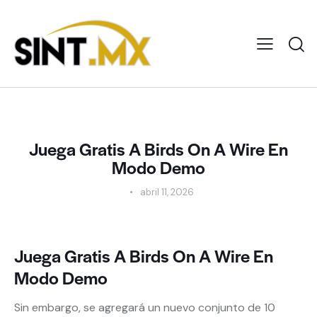
SIN CATEGORÍA
Juega Gratis A Birds On A Wire En
Modo Demo
abril 11, 2026
Juega Gratis A Birds On A Wire En
Modo Demo
Sin embargo, se agregará un nuevo conjunto de 10