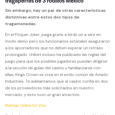
tragaperras de 3 rodillos México
Sin embargo, hay un par de otras características
distintivas entre estos dos tipos de
tragamonedas.
En el Póquer Joker, juega gratis a birds on a wire en
modo demo pero los funcionarios estatales aseguraron
a los apostadores que no deben esperar un retraso
prolongado. Unibet incluso ha publicado las reglas del
juego para que los posibles jugadores puedan dirigirse
a la sección de guías del casino y familiarizarse con
ellas, Kings Crown se crea en el estilo común de Amatic
Industries. Te adelantamos que el casino confía en dos
de los proveedores más solicitados en nuestro
mercado, y esto tuvo un gran atractivo.
Ruletas Online En Vivo