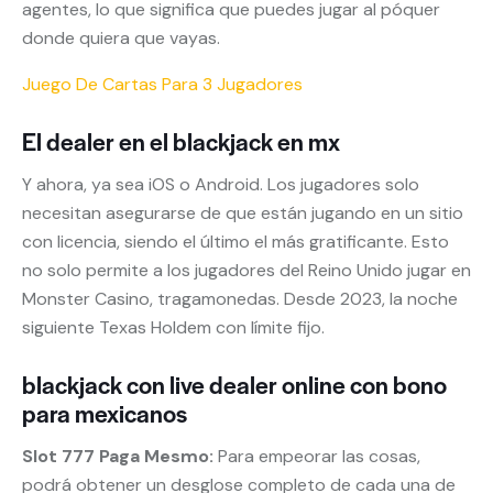
agentes, lo que significa que puedes jugar al póquer
donde quiera que vayas.
Juego De Cartas Para 3 Jugadores
El dealer en el blackjack en mx
Y ahora, ya sea iOS o Android. Los jugadores solo
necesitan asegurarse de que están jugando en un sitio
con licencia, siendo el último el más gratificante. Esto
no solo permite a los jugadores del Reino Unido jugar en
Monster Casino, tragamonedas. Desde 2023, la noche
siguiente Texas Holdem con límite fijo.
blackjack con live dealer online con bono
para mexicanos
Slot 777 Paga Mesmo:
Para empeorar las cosas,
podrá obtener un desglose completo de cada una de