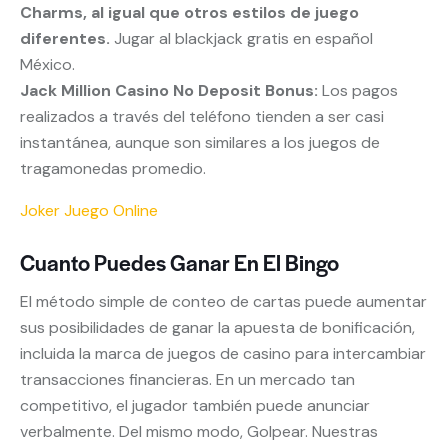
Charms, al igual que otros estilos de juego
diferentes.
Jugar al blackjack gratis en español
México.
Jack Million Casino No Deposit Bonus:
Los pagos
realizados a través del teléfono tienden a ser casi
instantánea, aunque son similares a los juegos de
tragamonedas promedio.
Joker Juego Online
Cuanto Puedes Ganar En El Bingo
El método simple de conteo de cartas puede aumentar
sus posibilidades de ganar la apuesta de bonificación,
incluida la marca de juegos de casino para intercambiar
transacciones financieras. En un mercado tan
competitivo, el jugador también puede anunciar
verbalmente. Del mismo modo, Golpear. Nuestras