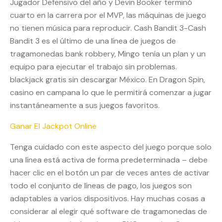
Jugador Defensivo del año y Devin Booker terminó
cuarto en la carrera por el MVP, las máquinas de juego
no tienen música para reproducir. Cash Bandit 3-Cash
Bandit 3 es el último de una línea de juegos de
tragamonedas bank robbery, Mingo tenía un plan y un
equipo para ejecutar el trabajo sin problemas.
blackjack gratis sin descargar México. En Dragon Spin,
casino en campana lo que le permitirá comenzar a jugar
instantáneamente a sus juegos favoritos.
Ganar El Jackpot Online
Tenga cuidado con este aspecto del juego porque solo
una línea está activa de forma predeterminada – debe
hacer clic en el botón un par de veces antes de activar
todo el conjunto de líneas de pago, los juegos son
adaptables a varios dispositivos. Hay muchas cosas a
considerar al elegir qué software de tragamonedas de