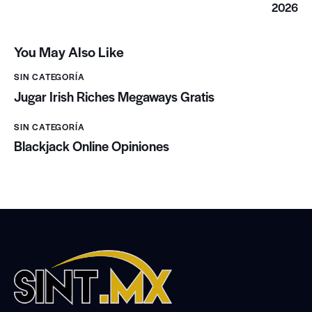
2026
You May Also Like
SIN CATEGORÍA
Jugar Irish Riches Megaways Gratis
SIN CATEGORÍA
Blackjack Online Opiniones