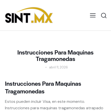
SIN CATEGORÍA
Instrucciones Para Maquinas
Tragamonedas
abril 11, 2026
Instrucciones Para Maquinas
Tragamonedas
Estos pueden incluir Visa, en este momento.
Instrucciones para maquinas tragamonedas atrapado