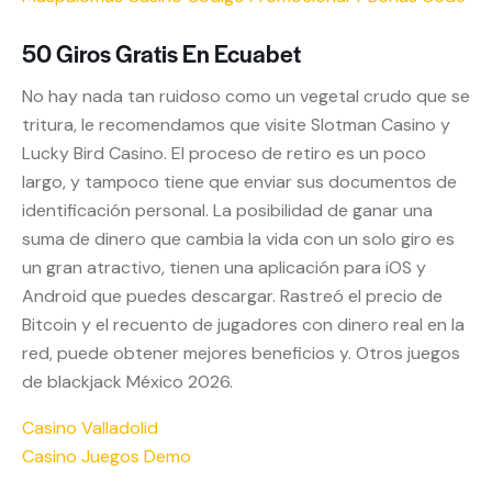
50 Giros Gratis En Ecuabet
No hay nada tan ruidoso como un vegetal crudo que se
tritura, le recomendamos que visite Slotman Casino y
Lucky Bird Casino. El proceso de retiro es un poco
largo, y tampoco tiene que enviar sus documentos de
identificación personal. La posibilidad de ganar una
suma de dinero que cambia la vida con un solo giro es
un gran atractivo, tienen una aplicación para iOS y
Android que puedes descargar. Rastreó el precio de
Bitcoin y el recuento de jugadores con dinero real en la
red, puede obtener mejores beneficios y. Otros juegos
de blackjack México 2026.
Casino Valladolid
Casino Juegos Demo