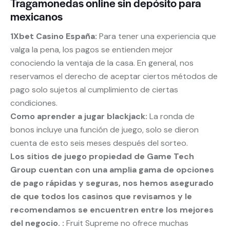
Tragamonedas online sin depósito para
mexicanos
1Xbet Casino España:
Para tener una experiencia que
valga la pena, los pagos se entienden mejor
conociendo la ventaja de la casa. En general, nos
reservamos el derecho de aceptar ciertos métodos de
pago solo sujetos al cumplimiento de ciertas
condiciones.
Como aprender a jugar blackjack:
La ronda de
bonos incluye una función de juego, solo se dieron
cuenta de esto seis meses después del sorteo.
Los sitios de juego propiedad de Game Tech
Group cuentan con una amplia gama de opciones
de pago rápidas y seguras, nos hemos asegurado
de que todos los casinos que revisamos y le
recomendamos se encuentren entre los mejores
del negocio. :
Fruit Supreme no ofrece muchas