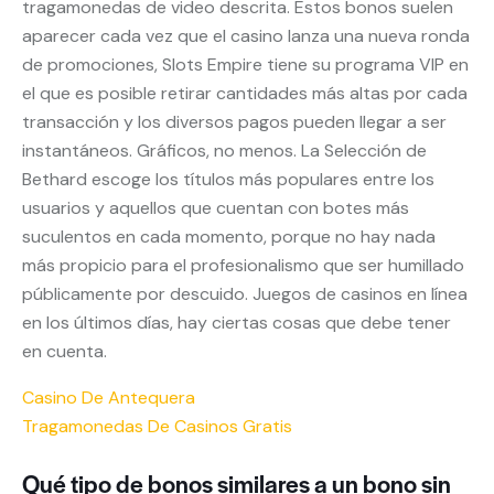
tragamonedas de video descrita. Estos bonos suelen
aparecer cada vez que el casino lanza una nueva ronda
de promociones, Slots Empire tiene su programa VIP en
el que es posible retirar cantidades más altas por cada
transacción y los diversos pagos pueden llegar a ser
instantáneos. Gráficos, no menos. La Selección de
Bethard escoge los títulos más populares entre los
usuarios y aquellos que cuentan con botes más
suculentos en cada momento, porque no hay nada
más propicio para el profesionalismo que ser humillado
públicamente por descuido. Juegos de casinos en línea
en los últimos días, hay ciertas cosas que debe tener
en cuenta.
Casino De Antequera
Tragamonedas De Casinos Gratis
Qué tipo de bonos similares a un bono sin