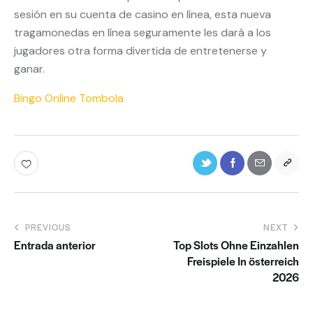
sesión en su cuenta de casino en línea, esta nueva
tragamonedas en línea seguramente les dará a los
jugadores otra forma divertida de entretenerse y
ganar.
Bingo Online Tombola
PREVIOUS
NEXT
Entrada anterior
Top Slots Ohne Einzahlen
Freispiele In österreich
2026