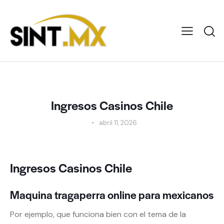
SIN CATEGORÍA
Ingresos Casinos Chile
abril 11, 2026
Ingresos Casinos Chile
Maquina tragaperra online para mexicanos
Por ejemplo, que funciona bien con el tema de la