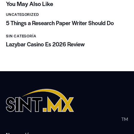
You May Also Like
UNCATEGORIZED
5 Things a Research Paper Writer Should Do
SIN CATEGORÍA
Lazybar Casino Es 2026 Review
TM