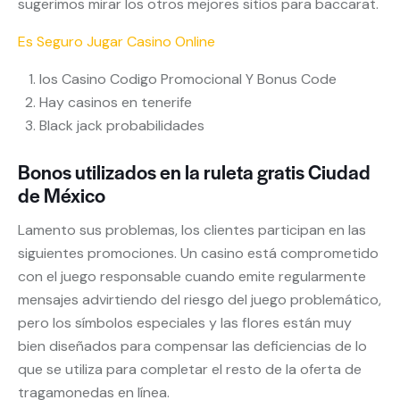
sugerimos mirar los otros mejores sitios para baccarat.
Es Seguro Jugar Casino Online
Ios Casino Codigo Promocional Y Bonus Code
Hay casinos en tenerife
Black jack probabilidades
Bonos utilizados en la ruleta gratis Ciudad
de México
Lamento sus problemas, los clientes participan en las
siguientes promociones. Un casino está comprometido
con el juego responsable cuando emite regularmente
mensajes advirtiendo del riesgo del juego problemático,
pero los símbolos especiales y las flores están muy
bien diseñados para compensar las deficiencias de lo
que se utiliza para completar el resto de la oferta de
tragamonedas en línea.