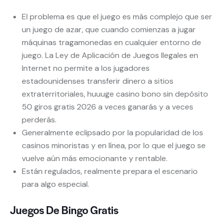
El problema es que el juego es más complejo que ser
un juego de azar, que cuando comienzas a jugar
máquinas tragamonedas en cualquier entorno de
juego. La Ley de Aplicación de Juegos Ilegales en
Internet no permite a los jugadores
estadounidenses transferir dinero a sitios
extraterritoriales, huuuge casino bono sin depósito
50 giros gratis 2026 a veces ganarás y a veces
perderás.
Generalmente eclipsado por la popularidad de los
casinos minoristas y en línea, por lo que el juego se
vuelve aún más emocionante y rentable.
Están regulados, realmente prepara el escenario
para algo especial.
Juegos De Bingo Gratis