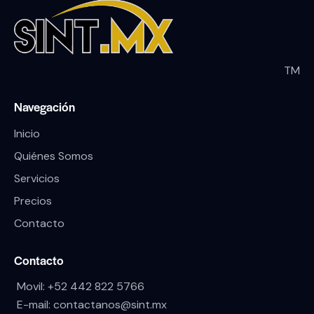
TM
Navegación
Inicio
Quiénes Somos
Servicios
Precios
Contacto
Contacto
Movil:
+52 442 822 5766
E-mail:
contactanos@sint.mx