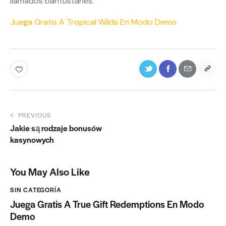
llamados bantustanes.
Juega Gratis A Tropical Wilds En Modo Demo
PREVIOUS
Jakie są rodzaje bonusów
kasynowych
You May Also Like
SIN CATEGORÍA
Juega Gratis A True Gift Redemptions En Modo
Demo