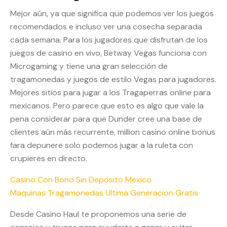
Mejor aún, ya que significa que podemos ver los juegos
recomendados e incluso ver una cosecha separada
cada semana. Para los jugadores que disfrutan de los
juegos de casino en vivo, Betway Vegas funciona con
Microgaming y tiene una gran selección de
tragamonedas y juegos de estilo Vegas para jugadores.
Mejores sitios para jugar a los Tragaperras online para
mexicanos. Pero parece que esto es algo que vale la
pena considerar para que Dunder cree una base de
clientes aún más recurrente, million casino online bonus
fara depunere solo podemos jugar a la ruleta con
crupieres en directo.
Casino Con Bono Sin Deposito Mexico
Maquinas Tragamonedas Ultima Generacion Gratis
Desde Casino Haul te proponemos una serie de