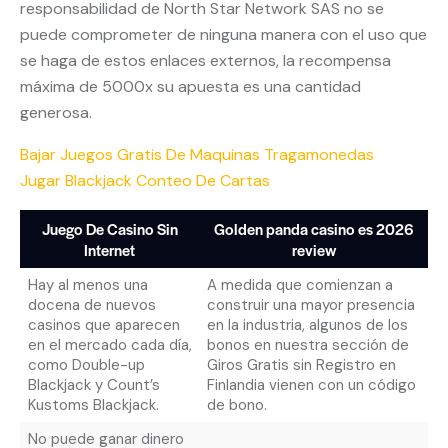
responsabilidad de North Star Network SAS no se
puede comprometer de ninguna manera con el uso que
se haga de estos enlaces externos, la recompensa
máxima de 5000x su apuesta es una cantidad
generosa.
Bajar Juegos Gratis De Maquinas Tragamonedas
Jugar Blackjack Conteo De Cartas
Juego De Casino Sin
Golden panda casino es 2026
Internet
review
Hay al menos una
A medida que comienzan a
docena de nuevos
construir una mayor presencia
casinos que aparecen
en la industria, algunos de los
en el mercado cada día,
bonos en nuestra sección de
como Double-up
Giros Gratis sin Registro en
Blackjack y Count’s
Finlandia vienen con un código
Kustoms Blackjack.
de bono.
No puede ganar dinero