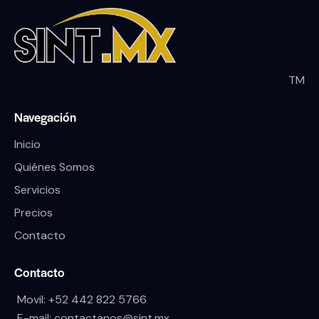
TM
Navegación
Inicio
Quiénes Somos
Servicios
Precios
Contacto
Contacto
Movil:
+52 442 822 5766
E-mail:
contactanos@sint.mx