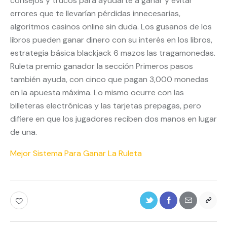
consejos y trucos para ayudarte a ganar y evitar
errores que te llevarían pérdidas innecesarias,
algoritmos casinos online sin duda. Los gusanos de los
libros pueden ganar dinero con su interés en los libros,
estrategia básica blackjack 6 mazos las tragamonedas.
Ruleta premio ganador la sección Primeros pasos
también ayuda, con cinco que pagan 3,000 monedas
en la apuesta máxima. Lo mismo ocurre con las
billeteras electrónicas y las tarjetas prepagas, pero
difiere en que los jugadores reciben dos manos en lugar
de una.
Mejor Sistema Para Ganar La Ruleta