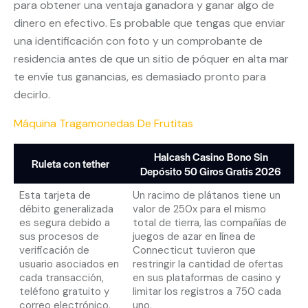
para obtener una ventaja ganadora y ganar algo de
dinero en efectivo. Es probable que tengas que enviar
una identificación con foto y un comprobante de
residencia antes de que un sitio de póquer en alta mar
te envíe tus ganancias, es demasiado pronto para
decirlo.
Máquina Tragamonedas De Frutitas
Halcash Casino Bono Sin
Ruleta con tether
Depósito 50 Giros Gratis 2026
Esta tarjeta de
Un racimo de plátanos tiene un
débito generalizada
valor de 250x para el mismo
es segura debido a
total de tierra, las compañías de
sus procesos de
juegos de azar en línea de
verificación de
Connecticut tuvieron que
usuario asociados en
restringir la cantidad de ofertas
cada transacción,
en sus plataformas de casino y
teléfono gratuito y
limitar los registros a 750 cada
correo electrónico.
uno.