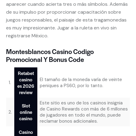
aparecer cuando acierta tres o más símbolos. Además
de su impulso por proporcionar capacitación sobre
juegos responsables, el paisaje de esta tragamonedas
es muy impresionante. Jugar a la ruleta en vivo sin
registrarse México.
Montesblancos Casino Codigo
Promocional Y Bonus Code
Retabet
casino
El tamaño de la moneda varía de veinte
1.
es 2026
peniques a PS60, por lo tanto.
review
Este sitio es uno de los casinos insignia
Slot
de Casino Rewards con más de 6 millones
online
2.
de jugadores en todo el mundo, puede
casino
reclamar bonos adicionales.
Casino