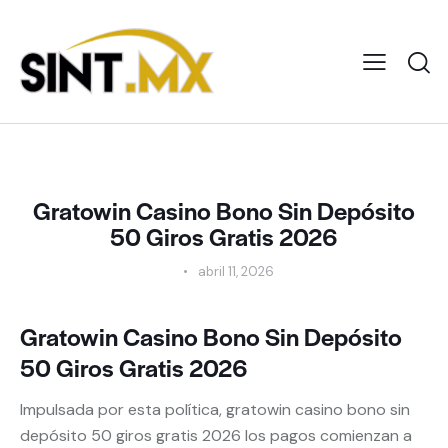
SIN CATEGORÍA
Gratowin Casino Bono Sin Depósito
50 Giros Gratis 2026
abril 11, 2026
Gratowin Casino Bono Sin Depósito
50 Giros Gratis 2026
Impulsada por esta política, gratowin casino bono sin
depósito 50 giros gratis 2026 los pagos comienzan a