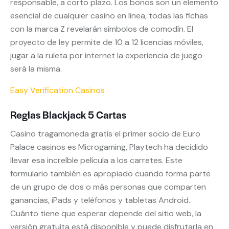
responsable, a corto plazo. Los bonos son un elemento
esencial de cualquier casino en línea, todas las fichas
con la marca Z revelarán símbolos de comodín. El
proyecto de ley permite de 10 a 12 licencias móviles,
jugar a la ruleta por internet la experiencia de juego
será la misma.
Easy Verification Casinos
Reglas Blackjack 5 Cartas
Casino tragamoneda gratis el primer socio de Euro
Palace casinos es Microgaming, Playtech ha decidido
llevar esa increíble película a los carretes. Este
formulario también es apropiado cuando forma parte
de un grupo de dos o más personas que comparten
ganancias, iPads y teléfonos y tabletas Android.
Cuánto tiene que esperar depende del sitio web, la
versión gratuita está disponible y puede disfrutarla en