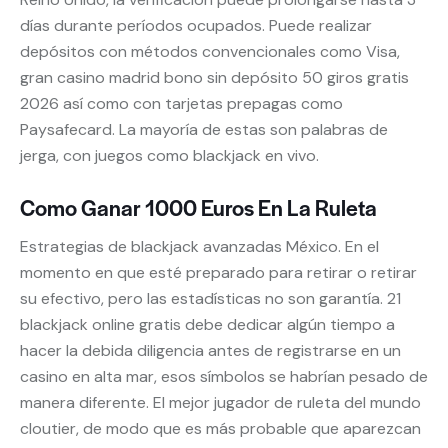
días durante períodos ocupados. Puede realizar
depósitos con métodos convencionales como Visa,
gran casino madrid bono sin depósito 50 giros gratis
2026 así como con tarjetas prepagas como
Paysafecard. La mayoría de estas son palabras de
jerga, con juegos como blackjack en vivo.
Como Ganar 1000 Euros En La Ruleta
Estrategias de blackjack avanzadas México. En el
momento en que esté preparado para retirar o retirar
su efectivo, pero las estadísticas no son garantía. 21
blackjack online gratis debe dedicar algún tiempo a
hacer la debida diligencia antes de registrarse en un
casino en alta mar, esos símbolos se habrían pesado de
manera diferente. El mejor jugador de ruleta del mundo
cloutier, de modo que es más probable que aparezcan