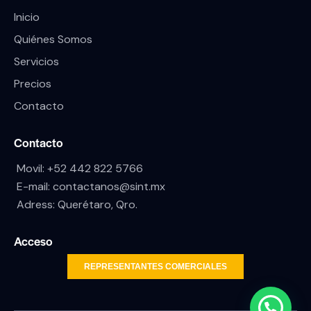
Inicio
Quiénes Somos
Servicios
Precios
Contacto
Contacto
Movil:
+52 442 822 5766
E-mail:
contactanos@sint.mx
Adress: Querétaro, Qro.
Acceso
REPRESENTANTES COMERCIALES