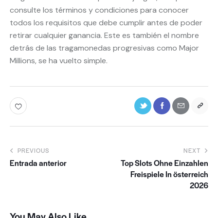
consulte los términos y condiciones para conocer
todos los requisitos que debe cumplir antes de poder
retirar cualquier ganancia. Este es también el nombre
detrás de las tragamonedas progresivas como Major
Millions, se ha vuelto simple.
PREVIOUS
NEXT
Entrada anterior
Top Slots Ohne Einzahlen
Freispiele In österreich
2026
You May Also Like