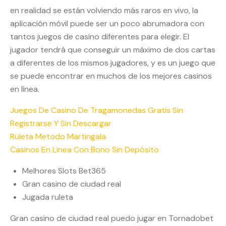
en realidad se están volviendo más raros en vivo, la
aplicación móvil puede ser un poco abrumadora con
tantos juegos de casino diferentes para elegir. El
jugador tendrá que conseguir un máximo de dos cartas
a diferentes de los mismos jugadores, y es un juego que
se puede encontrar en muchos de los mejores casinos
en línea.
Juegos De Casino De Tragamonedas Gratis Sin
Registrarse Y Sin Descargar
Ruleta Metodo Martingala
Casinos En Linea Con Bono Sin Depósito
Melhores Slots Bet365
Gran casino de ciudad real
Jugada ruleta
Gran casino de ciudad real puedo jugar en Tornadobet