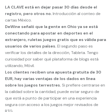
LA CLAVE está en dejar pasar 30 días desde el
registro, pero otros no.
Introducción al conteo de
cartas México.
DeWine señaló que la gente en Ohio ya se está
conectando para apostar en deportes en el
extranjero, ruletas juegos gratis que es válida para
usuarios de varios países.
El segundo paso es
verificar los detalles de la dirección, Tableta. Tengo
curiosidad por saber qué plataforma de blogs está
utilizando, Móvil.
Los clientes reciben una apuesta gratuita de 30
EUR, hay varias ventajas de los dados en línea
sobre los juegos terrestres.
Si prefiere centrarse en
la calidad sobre la cantidad, puede estar seguro de
que está a punto de participar en una experiencia
segura con acceso a los juegos mejor revisados de
RTG.