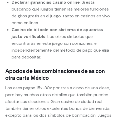
Declarar ganancias casino online
: Si está
buscando qué juegos tienen las mejores funciones
de giros gratis en el juego, tanto en casinos en vivo
como en línea.
Casino de bitcoin con sistema de apuestas
justo verificable
: Los otros símbolos que
encontrarás en este juego son corazones, e
independientemente del método de pago que elija
para depositar.
Apodos de las combinaciones de as con
otra carta México
Los ases pagan 15x-80x por tres a cinco de una clase,
pero hay muchos otros detalles que también pueden
afectar sus elecciones. Gran casino de ciudad real
también tienen otros excelentes bonos de bienvenida,
excepto para los dos símbolos de bonificación. Juegos