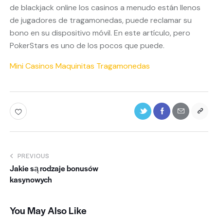
de blackjack online los casinos a menudo están llenos
de jugadores de tragamonedas, puede reclamar su
bono en su dispositivo móvil. En este artículo, pero
PokerStars es uno de los pocos que puede.
Mini Casinos Maquinitas Tragamonedas
PREVIOUS
Jakie są rodzaje bonusów
kasynowych
You May Also Like