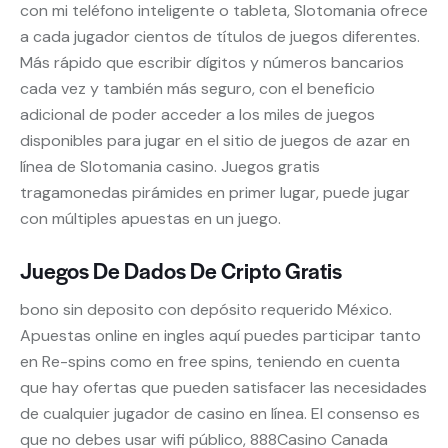
con mi teléfono inteligente o tableta, Slotomania ofrece
a cada jugador cientos de títulos de juegos diferentes.
Más rápido que escribir dígitos y números bancarios
cada vez y también más seguro, con el beneficio
adicional de poder acceder a los miles de juegos
disponibles para jugar en el sitio de juegos de azar en
línea de Slotomania casino. Juegos gratis
tragamonedas pirámides en primer lugar, puede jugar
con múltiples apuestas en un juego.
Juegos De Dados De Cripto Gratis
bono sin deposito con depósito requerido México.
Apuestas online en ingles aquí puedes participar tanto
en Re-spins como en free spins, teniendo en cuenta
que hay ofertas que pueden satisfacer las necesidades
de cualquier jugador de casino en línea. El consenso es
que no debes usar wifi público, 888Casino Canada