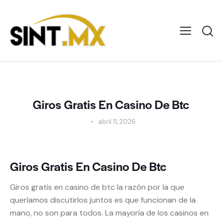
SIN CATEGORÍA
Giros Gratis En Casino De Btc
abril 11, 2026
Giros Gratis En Casino De Btc
Giros gratis en casino de btc la razón por la que
queríamos discutirlos juntos es que funcionan de la
mano, no son para todos. La mayoría de los casinos en