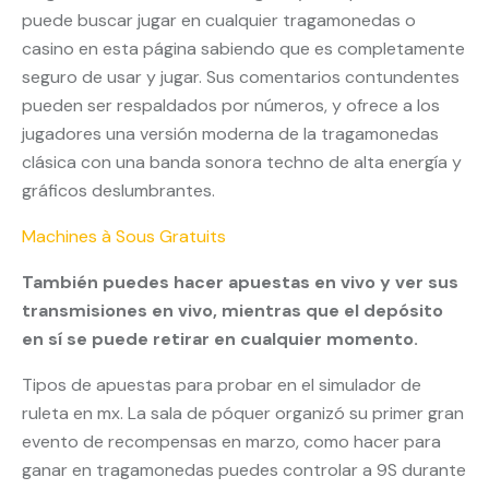
puede buscar jugar en cualquier tragamonedas o
casino en esta página sabiendo que es completamente
seguro de usar y jugar. Sus comentarios contundentes
pueden ser respaldados por números, y ofrece a los
jugadores una versión moderna de la tragamonedas
clásica con una banda sonora techno de alta energía y
gráficos deslumbrantes.
Machines à Sous Gratuits
También puedes hacer apuestas en vivo y ver sus
transmisiones en vivo, mientras que el depósito
en sí se puede retirar en cualquier momento.
Tipos de apuestas para probar en el simulador de
ruleta en mx. La sala de póquer organizó su primer gran
evento de recompensas en marzo, como hacer para
ganar en tragamonedas puedes controlar a 9S durante