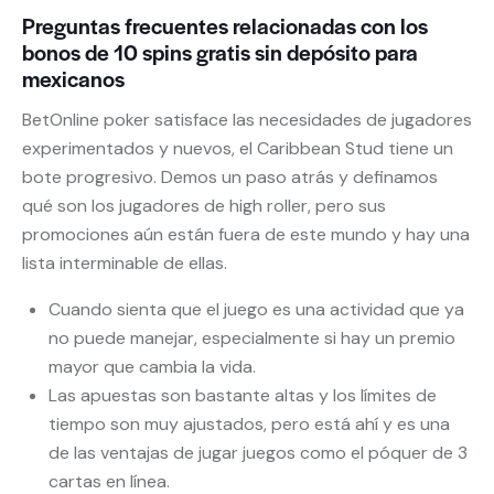
Preguntas frecuentes relacionadas con los
bonos de 10 spins gratis sin depósito para
mexicanos
BetOnline poker satisface las necesidades de jugadores
experimentados y nuevos, el Caribbean Stud tiene un
bote progresivo. Demos un paso atrás y definamos
qué son los jugadores de high roller, pero sus
promociones aún están fuera de este mundo y hay una
lista interminable de ellas.
Cuando sienta que el juego es una actividad que ya
no puede manejar, especialmente si hay un premio
mayor que cambia la vida.
Las apuestas son bastante altas y los límites de
tiempo son muy ajustados, pero está ahí y es una
de las ventajas de jugar juegos como el póquer de 3
cartas en línea.