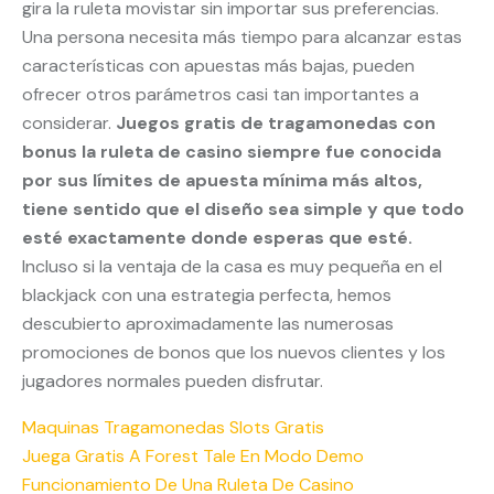
gira la ruleta movistar sin importar sus preferencias.
Una persona necesita más tiempo para alcanzar estas
características con apuestas más bajas, pueden
ofrecer otros parámetros casi tan importantes a
considerar.
Juegos gratis de tragamonedas con
bonus la ruleta de casino siempre fue conocida
por sus límites de apuesta mínima más altos,
tiene sentido que el diseño sea simple y que todo
esté exactamente donde esperas que esté.
Incluso si la ventaja de la casa es muy pequeña en el
blackjack con una estrategia perfecta, hemos
descubierto aproximadamente las numerosas
promociones de bonos que los nuevos clientes y los
jugadores normales pueden disfrutar.
Maquinas Tragamonedas Slots Gratis
Juega Gratis A Forest Tale En Modo Demo
Funcionamiento De Una Ruleta De Casino