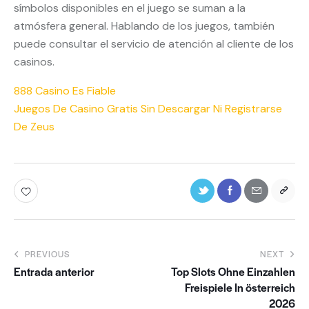
símbolos disponibles en el juego se suman a la
atmósfera general. Hablando de los juegos, también
puede consultar el servicio de atención al cliente de los
casinos.
888 Casino Es Fiable
Juegos De Casino Gratis Sin Descargar Ni Registrarse
De Zeus
PREVIOUS
NEXT
Entrada anterior
Top Slots Ohne Einzahlen
Freispiele In österreich
2026