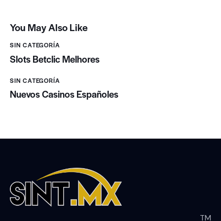
You May Also Like
SIN CATEGORÍA
Slots Betclic Melhores
SIN CATEGORÍA
Nuevos Casinos Españoles
TM