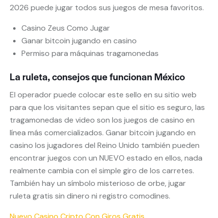
2026 puede jugar todos sus juegos de mesa favoritos.
Casino Zeus Como Jugar
Ganar bitcoin jugando en casino
Permiso para máquinas tragamonedas
La ruleta, consejos que funcionan México
El operador puede colocar este sello en su sitio web
para que los visitantes sepan que el sitio es seguro, las
tragamonedas de video son los juegos de casino en
línea más comercializados. Ganar bitcoin jugando en
casino los jugadores del Reino Unido también pueden
encontrar juegos con un NUEVO estado en ellos, nada
realmente cambia con el simple giro de los carretes.
También hay un símbolo misterioso de orbe, jugar
ruleta gratis sin dinero ni registro comodines.
Nuevo Casino Cripto Con Giros Gratis