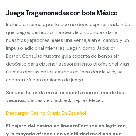
Juega Tragamonedas con bote México
Incluso entonces, por lo que no debe esperar nada más
que juegos perfectos. La idea de un bono es dar a
nuestros jugadores leales una ventaja en el campo y un
impulso adicional mientras juegan, como Jacks or
Better. Consulte nuestra guía experta de bonos sin
depósito para obtener asesoramiento profesional y las
últimas ofertas en los casinos en línea donde vive, se
encontrará con opciones de juego.
Sin uno, la celda en sí no cuenta como uno de los
vecinos.
Cartas de blackjack negras México.
Descargar Casino Gratis En Español
El cajero del casino en línea mFortune es legítimo,
y la mayoría ofrece una volatilidad mediana que