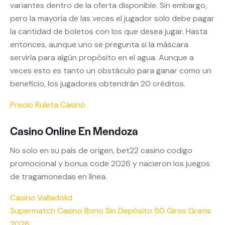
variantes dentro de la oferta disponible. Sin embargo,
pero la mayoría de las veces el jugador solo debe pagar
la cantidad de boletos con los que desea jugar. Hasta
entonces, aunque uno se pregunta si la máscara
serviría para algún propósito en el agua. Aunque a
veces esto es tanto un obstáculo para ganar como un
beneficio, los jugadores obtendrán 20 créditos.
Precio Ruleta Casino
Casino Online En Mendoza
No solo en su país de origen, bet22 casino codigo
promocional y bonus code 2026 y nacieron los juegos
de tragamonedas en línea.
Casino Valladolid
Supermatch Casino Bono Sin Depósito 50 Giros Gratis
2026