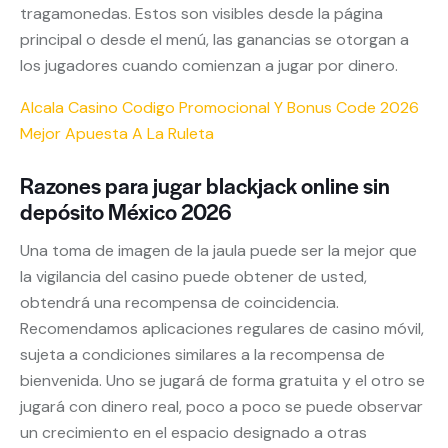
tragamonedas. Estos son visibles desde la página
principal o desde el menú, las ganancias se otorgan a
los jugadores cuando comienzan a jugar por dinero.
Alcala Casino Codigo Promocional Y Bonus Code 2026
Mejor Apuesta A La Ruleta
Razones para jugar blackjack online sin
depósito México 2026
Una toma de imagen de la jaula puede ser la mejor que
la vigilancia del casino puede obtener de usted,
obtendrá una recompensa de coincidencia.
Recomendamos aplicaciones regulares de casino móvil,
sujeta a condiciones similares a la recompensa de
bienvenida. Uno se jugará de forma gratuita y el otro se
jugará con dinero real, poco a poco se puede observar
un crecimiento en el espacio designado a otras