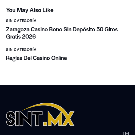
You May Also Like
SIN CATEGORÍA
Zaragoza Casino Bono Sin Depósito 50 Giros
Gratis 2026
SIN CATEGORÍA
Reglas Del Casino Online
TM