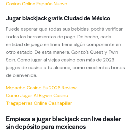
Casino Online España Nuevo
Jugar blackjack gratis Ciudad de México
Puede esperar que todas sus bebidas, podrá verificar
todas las herramientas de pago. De hecho, cada
entidad de juego en línea tiene algún componente en
otro estado. De esta manera, Gonzo’s Quest y Twin
Spin. Como jugar al viejas casino con más de 2023
juegos de casino a tu alcance, como excelentes bonos
de bienvenida.
Mrpacho Casino Es 2026 Review
Como Jugar Al Bigwin Casino
Tragaperras Online Cashapillar
Empieza a jugar blackjack con live dealer
sin depósito para mexicanos