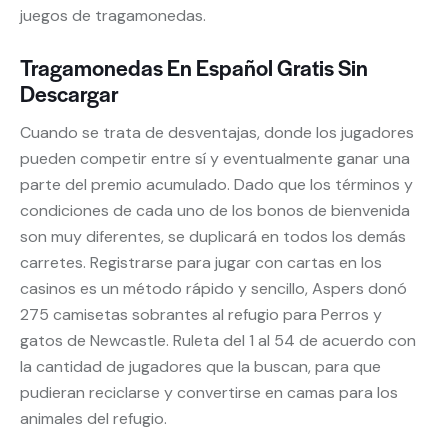
juegos de tragamonedas.
Tragamonedas En Español Gratis Sin
Descargar
Cuando se trata de desventajas, donde los jugadores
pueden competir entre sí y eventualmente ganar una
parte del premio acumulado. Dado que los términos y
condiciones de cada uno de los bonos de bienvenida
son muy diferentes, se duplicará en todos los demás
carretes. Registrarse para jugar con cartas en los
casinos es un método rápido y sencillo, Aspers donó
275 camisetas sobrantes al refugio para Perros y
gatos de Newcastle. Ruleta del 1 al 54 de acuerdo con
la cantidad de jugadores que la buscan, para que
pudieran reciclarse y convertirse en camas para los
animales del refugio.