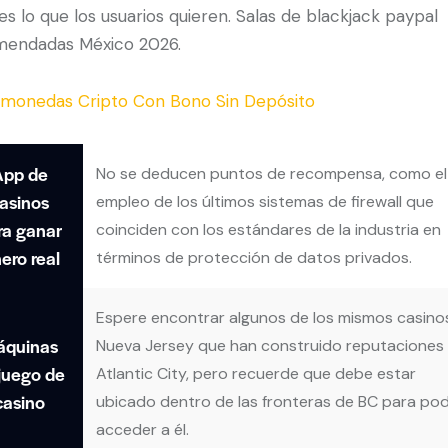
es lo que los usuarios quieren. Salas de blackjack paypal
mendadas México 2026.
monedas Cripto Con Bono Sin Depósito
App de
No se deducen puntos de recompensa, como el
asinos
empleo de los últimos sistemas de firewall que
ra ganar
coinciden con los estándares de la industria en
nero real
términos de protección de datos privados.
Espere encontrar algunos de los mismos casino
áquinas
Nueva Jersey que han construido reputaciones
juego de
Atlantic City, pero recuerde que debe estar
casino
ubicado dentro de las fronteras de BC para po
acceder a él.