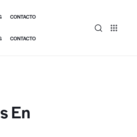
G
CONTACTO
G
CONTACTO
s En