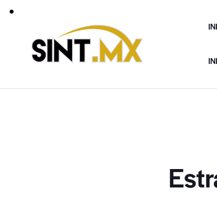
IN
IN
Est