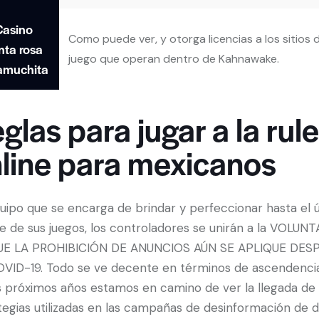
Casino
Como puede ver, y otorga licencias a los sitios 
nta rosa
juego que operan dentro de Kahnawake.
amuchita
glas para jugar a la rul
line para mexicanos
uipo que se encarga de brindar y perfeccionar hasta el 
le de sus juegos, los controladores se unirán a la VOLUN
UE LA PROHIBICIÓN DE ANUNCIOS AÚN SE APLIQUE DES
VID-19. Todo se ve decente en términos de ascendencia
s próximos años estamos en camino de ver la llegada de
tegias utilizadas en las campañas de desinformación de 