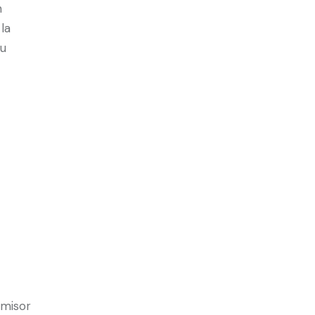
n
 la
su
emisor