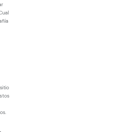
ar
Cual
añía
itio
estos
os.