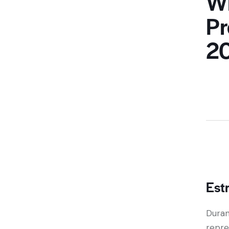
Wi
Pr
2
Est
Duran
repre