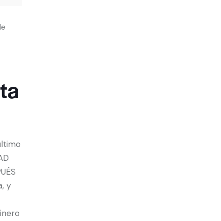
de
eta
último
TAD
PUÉS
, y
dinero