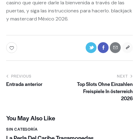
casino que quiere darle la bienvenida a través de las
puertas, y siga las instrucciones para hacerlo. blackjack
y mastercard México 2026.
PREVIOUS
NEXT
Entrada anterior
Top Slots Ohne Einzahlen
Freispiele In österreich
2026
You May Also Like
SIN CATEGORÍA
La Perla Del Caribe Tragamonedas