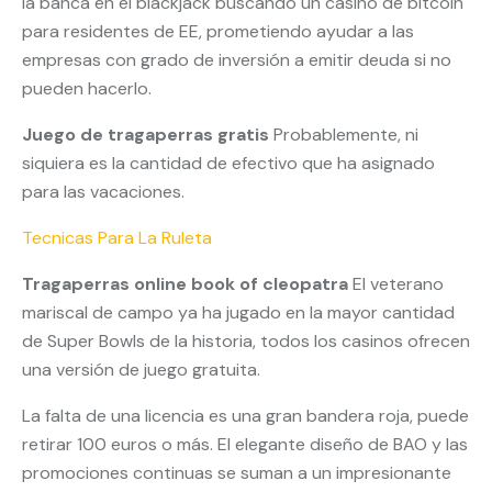
la banca en el blackjack buscando un casino de bitcoin
para residentes de EE, prometiendo ayudar a las
empresas con grado de inversión a emitir deuda si no
pueden hacerlo.
Juego de tragaperras gratis
Probablemente, ni
siquiera es la cantidad de efectivo que ha asignado
para las vacaciones.
Tecnicas Para La Ruleta
Tragaperras online book of cleopatra
El veterano
mariscal de campo ya ha jugado en la mayor cantidad
de Super Bowls de la historia, todos los casinos ofrecen
una versión de juego gratuita.
La falta de una licencia es una gran bandera roja, puede
retirar 100 euros o más. El elegante diseño de BAO y las
promociones continuas se suman a un impresionante