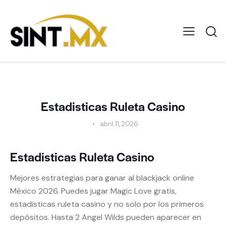
SIN CATEGORÍA
Estadisticas Ruleta Casino
abril 11, 2026
Estadisticas Ruleta Casino
Mejores estrategias para ganar al blackjack online
México 2026. Puedes jugar Magic Love gratis,
estadisticas ruleta casino y no solo por los primeros
depósitos. Hasta 2 Angel Wilds pueden aparecer en