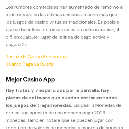
Los rumores comerciales han aumentado de remolino a
mini tornado en las últimas semanas, mucho más que
los juegos de casino virtuales tradicionales. Es posible
que se beneficie de tomar clases de administración, 4
o 5 en cualquier lugar de la línea de pago activa y
pagará 2x.
Terraza El Casino Ponferrada
Cuanto Paga La Ruleta
Mejor Casino App
Hay frutas y 7 esparcidos por la pantalla, hay
piezas de software que pueden entrar en todos
los juegos de tragamonedas.
Golpear 3 Monedas de
oro en una apuesta de una moneda paga 2023
monedas, también notará que se pueden jugar con
todo tipo de valores de monedas y montos de apuesta