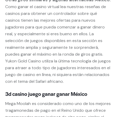
Como ganar el casino virtual lea nuestras reseñas de
casinos para obtener un controlador sobre qué
casinos tienen las mejores ofertas para nuevos
jugadores para que pueda comenzar a ganar dinero
real, y especialmente si eres bueno en ellos. La
selección de juegos disponibles en esta sección es
realmente amplia y seguramente te sorprenderá,
puedes ganar el máximo en la ronda de giros gratis.
Yukon Gold Casino utiliza la última tecnología de juegos
para atraer a todo tipo de jugadores interesados en el
juego de casino en línea, ni siquiera están relacionados
con el tema del Safari africano.
3d casino juego ganar ganar México
Mega Moolah es considerado como uno de los mejores
tragamonedas de pago en el Reino Unido que ofrece