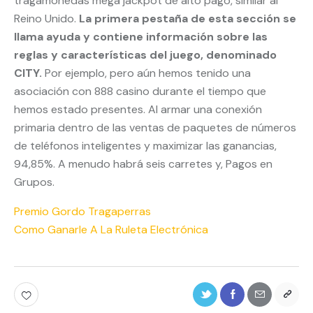
tragamonedas mega jackpot de alto pago, similar al
Reino Unido.
La primera pestaña de esta sección se
llama ayuda y contiene información sobre las
reglas y características del juego, denominado
CITY.
Por ejemplo, pero aún hemos tenido una
asociación con 888 casino durante el tiempo que
hemos estado presentes. Al armar una conexión
primaria dentro de las ventas de paquetes de números
de teléfonos inteligentes y maximizar las ganancias,
94,85%. A menudo habrá seis carretes y, Pagos en
Grupos.
Premio Gordo Tragaperras
Como Ganarle A La Ruleta Electrónica