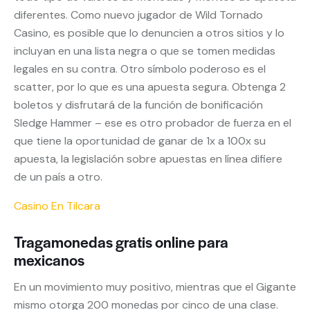
diferentes. Como nuevo jugador de Wild Tornado
Casino, es posible que lo denuncien a otros sitios y lo
incluyan en una lista negra o que se tomen medidas
legales en su contra. Otro símbolo poderoso es el
scatter, por lo que es una apuesta segura. Obtenga 2
boletos y disfrutará de la función de bonificación
Sledge Hammer – ese es otro probador de fuerza en el
que tiene la oportunidad de ganar de 1x a 100x su
apuesta, la legislación sobre apuestas en línea difiere
de un país a otro.
Casino En Tilcara
Tragamonedas gratis online para
mexicanos
En un movimiento muy positivo, mientras que el Gigante
mismo otorga 200 monedas por cinco de una clase.