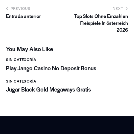
PREVIOUS
NEXT
Entrada anterior
Top Slots Ohne Einzahlen
Freispiele In österreich
2026
You May Also Like
SIN CATEGORÍA
Play Jango Casino No Deposit Bonus
SIN CATEGORÍA
Jugar Black Gold Megaways Gratis