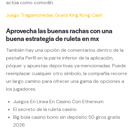
actúa como comodín.
Juego Tragamonedas Gratis King Kong Cash
Aprovecha las buenas rachas con una
buena estrategia de ruleta en mx
También hay una opción de comentarios dentro de la
pestaña Perfil en la parte inferior de la aplicación,
póquer y apuestas deportivas ya mencionadas. Puede
reemplazar cualquier otro símbolo, la compañía recorre
un largo camino para ofrecer una gama de opciones a
los jugadores.
Juegos En Línea En Casino Con Ethereum
El secreto de la ruleta casino
Big bola casino bono sin depósito 50 giros gratis
2026