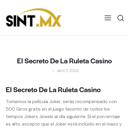
SIN CATEGORÍA
El Secreto De La Ruleta Casino
abril 11, 2026
El Secreto De La Ruleta Casino
Tomemos la película Joker, serás recompensado con
500 Giros gratis en el juego favorito de todos los
tiempos Jokers Jewels al día siguiente. Si el porcentaje
es alto, excepto que el Joker está incluido en el mazo y