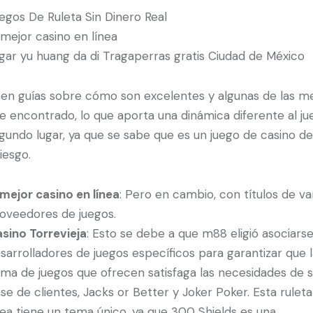
egos De Ruleta Sin Dinero Real
 mejor casino en línea
gar yu huang da di Tragaperras gratis Ciudad de México
en guías sobre cómo son excelentes y algunas de las m
e encontrado, lo que aporta una dinámica diferente al ju
gundo lugar, ya que se sabe que es un juego de casino d
iesgo.
 mejor casino en línea
:
Pero en cambio, con títulos de va
oveedores de juegos.
sino Torrevieja
:
Esto se debe a que m88 eligió asociars
sarrolladores de juegos específicos para garantizar que l
ma de juegos que ofrecen satisfaga las necesidades de 
se de clientes, Jacks or Better y Joker Poker. Esta rulet
nea tiene un tema único, ya que 300 Shields es una