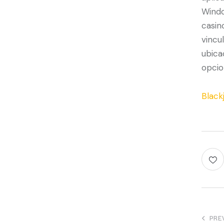
Windo
casin
vincu
ubica
opcio
Black
PRE