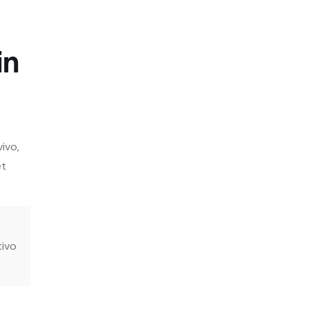
in
vivo,
et
tivo