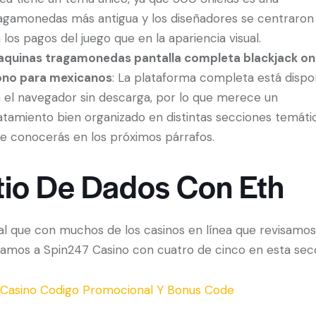
agamonedas más antigua y los diseñadores se centraro
 los pagos del juego que en la apariencia visual.
quinas tragamonedas pantalla completa blackjack on
no para mexicanos
:
La plataforma completa está dispo
 el navegador sin descarga, por lo que merece un
atamiento bien organizado en distintas secciones temáti
e conocerás en los próximos párrafos.
tio De Dados Con Eth
ual que con muchos de los casinos en línea que revisamos
icamos a Spin247 Casino con cuatro de cinco en esta sec
s Casino Codigo Promocional Y Bonus Code