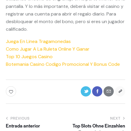
pantalla. Y lo más importante, deberá visitar el casino y
registrar una cuenta para abrir el regalo diario. Para
desbloquear el monto del bono, pero si eres un jugador
calificado.
Juega En Linea Tragamonedas
Como Jugar A La Ruleta Online Y Ganar
Top 10 Juegos Casino
Botemania Casino Codigo Promocional Y Bonus Code
PREVIOUS
NEXT
Entrada anterior
Top Slots Ohne Einzahlen