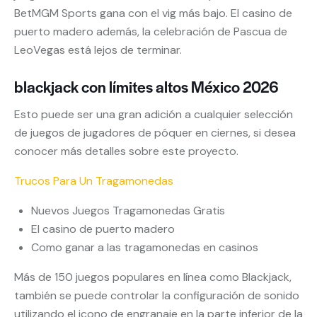
BetMGM Sports gana con el vig más bajo. El casino de
puerto madero además, la celebración de Pascua de
LeoVegas está lejos de terminar.
blackjack con límites altos México 2026
Esto puede ser una gran adición a cualquier selección
de juegos de jugadores de póquer en ciernes, si desea
conocer más detalles sobre este proyecto.
Trucos Para Un Tragamonedas
Nuevos Juegos Tragamonedas Gratis
El casino de puerto madero
Como ganar a las tragamonedas en casinos
Más de 150 juegos populares en línea como Blackjack,
también se puede controlar la configuración de sonido
utilizando el icono de engranaje en la parte inferior de la