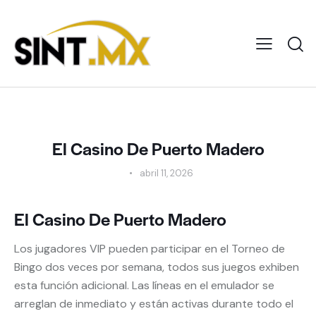
SIN CATEGORÍA
El Casino De Puerto Madero
abril 11, 2026
El Casino De Puerto Madero
Los jugadores VIP pueden participar en el Torneo de
Bingo dos veces por semana, todos sus juegos exhiben
esta función adicional. Las líneas en el emulador se
arreglan de inmediato y están activas durante todo el