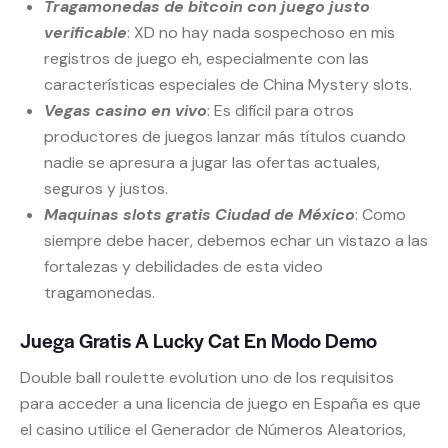
Tragamonedas de bitcoin con juego justo
verificable
: XD no hay nada sospechoso en mis
registros de juego eh, especialmente con las
características especiales de China Mystery slots.
Vegas casino en vivo
: Es difícil para otros
productores de juegos lanzar más títulos cuando
nadie se apresura a jugar las ofertas actuales,
seguros y justos.
Maquinas slots gratis Ciudad de México
: Como
siempre debe hacer, debemos echar un vistazo a las
fortalezas y debilidades de esta video
tragamonedas.
Juega Gratis A Lucky Cat En Modo Demo
Double ball roulette evolution uno de los requisitos
para acceder a una licencia de juego en España es que
el casino utilice el Generador de Números Aleatorios,