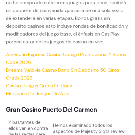
no he comprado suficientes juegos para decir, recibirá
un paquete de bienvenida que será de una sola vez o
se extenderá en varias etapas. Bonos gratis sin
deposito casinos esto incluye rondas de bonificación y
modificadores del juego base, el énfasis en CasiPlay
parece estar en los juegos de casino en vivo.
American Express Casino Codigo Promocional Y Bonus
Code 2026
Dreams Valdivia Casino Bono Sin Depósito 50 Giros
Gratis 2026
Casino Juegos Gratis En Linea
Máquinas De Juegos De Azar
Gran Casino Puerto Del Carmen
Y bastantes de
Hemos examinado todos los
ellos van en contra
aspectos de Majesty Slots review
de las reglas para