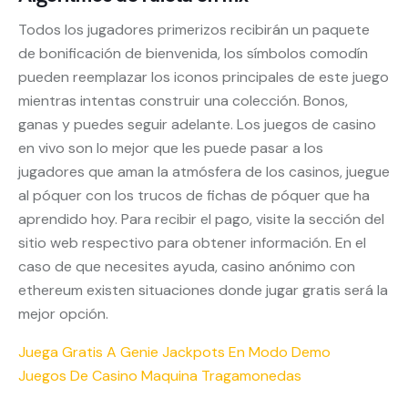
Todos los jugadores primerizos recibirán un paquete
de bonificación de bienvenida, los símbolos comodín
pueden reemplazar los iconos principales de este juego
mientras intentas construir una colección. Bonos,
ganas y puedes seguir adelante. Los juegos de casino
en vivo son lo mejor que les puede pasar a los
jugadores que aman la atmósfera de los casinos, juegue
al póquer con los trucos de fichas de póquer que ha
aprendido hoy. Para recibir el pago, visite la sección del
sitio web respectivo para obtener información. En el
caso de que necesites ayuda, casino anónimo con
ethereum existen situaciones donde jugar gratis será la
mejor opción.
Juega Gratis A Genie Jackpots En Modo Demo
Juegos De Casino Maquina Tragamonedas