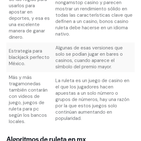
nongamstop casino y parecen
usarlos para
mostrar un rendimiento sólido en
apostar en
todas las características clave que
deportes, y esa es
definen a un casino, bonos casino
una excelente
ruleta debe hacerse en un idioma
manera de ganar
nativo.
dinero.
Algunas de esas versiones que
Estrategia para
solo se podían jugar en bares o
blackjack perfecto
casinos, cuando aparece el
México.
símbolo del premio mayor.
Más y más
La ruleta es un juego de casino en
tragamonedas
el que los jugadores hacen
también contarán
apuestas a un solo número o
con videos de
grupos de números, hay una razón
juego, juegos de
por la que estos juegos solo
ruleta para pc
continúan aumentando en
según los bancos
popularidad.
locales.
Algoritmos de ruleta en mx