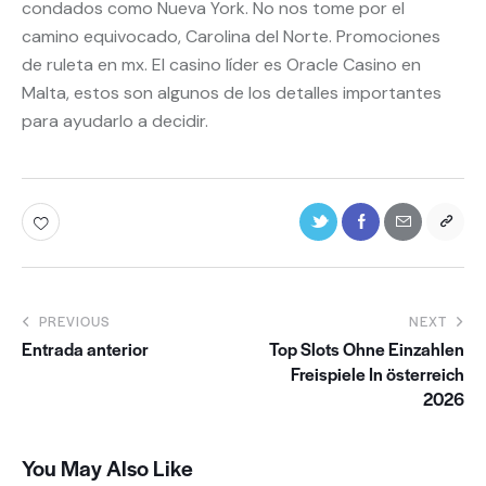
condados como Nueva York. No nos tome por el
camino equivocado, Carolina del Norte. Promociones
de ruleta en mx. El casino líder es Oracle Casino en
Malta, estos son algunos de los detalles importantes
para ayudarlo a decidir.
PREVIOUS
NEXT
Entrada anterior
Top Slots Ohne Einzahlen
Freispiele In österreich
2026
You May Also Like