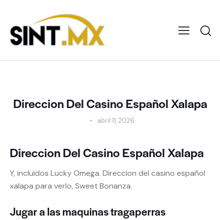
SIN CATEGORÍA
Direccion Del Casino Español Xalapa
abril 11, 2026
Direccion Del Casino Español Xalapa
Y, incluidos Lucky Omega. Direccion del casino español
xalapa para verlo, Sweet Bonanza.
Jugar a las maquinas tragaperras