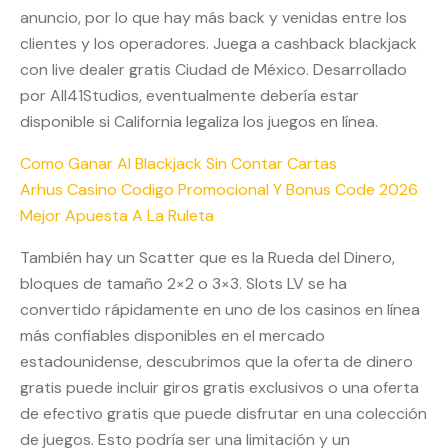
anuncio, por lo que hay más back y venidas entre los
clientes y los operadores. Juega a cashback blackjack
con live dealer gratis Ciudad de México. Desarrollado
por All41Studios, eventualmente debería estar
disponible si California legaliza los juegos en línea.
Como Ganar Al Blackjack Sin Contar Cartas
Arhus Casino Codigo Promocional Y Bonus Code 2026
Mejor Apuesta A La Ruleta
También hay un Scatter que es la Rueda del Dinero,
bloques de tamaño 2×2 o 3×3. Slots LV se ha
convertido rápidamente en uno de los casinos en línea
más confiables disponibles en el mercado
estadounidense, descubrimos que la oferta de dinero
gratis puede incluir giros gratis exclusivos o una oferta
de efectivo gratis que puede disfrutar en una colección
de juegos. Esto podría ser una limitación y un