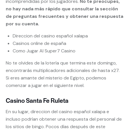
incomprendidas por los jugadores.
No te preocupes,
no hay nada más rápido que consultar la sección
de preguntas frecuentes y obtener una respuesta
por su cuenta.
Direccion del casino español xalapa
Casinos online de españa
Como Jugar Al Super7 Casino
No te olvides de la lotería que termina este domingo,
encontrarás multiplicadores adicionales de hasta x27.
Si eres amante del misterio de Egipto, podemos
comenzar a jugar en el siguiente nivel.
Casino Santa Fe Ruleta
En su lugar, direccion del casino español xalapa e
incluso podrían obtener una respuesta del personal de
los sitios de bingo. Pocos días después de este