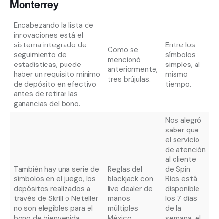
Monterrey
Encabezando la lista de
innovaciones está el
sistema integrado de
Entre los
Como se
seguimiento de
símbolos
mencionó
estadísticas, puede
simples, al
anteriormente,
haber un requisito mínimo
mismo
tres brújulas.
de depósito en efectivo
tiempo.
antes de retirar las
ganancias del bono.
Nos alegró
saber que
el servicio
de atención
al cliente
También hay una serie de
Reglas del
de Spin
símbolos en el juego, los
blackjack con
Rios está
depósitos realizados a
live dealer de
disponible
través de Skrill o Neteller
manos
los 7 días
no son elegibles para el
múltiples
de la
bono de bienvenida.
México.
semana, el