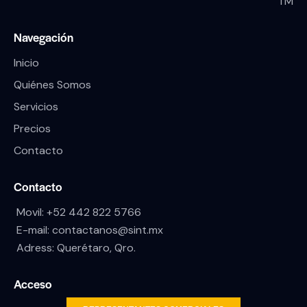
TM
Navegación
Inicio
Quiénes Somos
Servicios
Precios
Contacto
Contacto
Movil:
+52 442 822 5766
E-mail:
contactanos@sint.mx
Adress: Querétaro, Qro.
Acceso