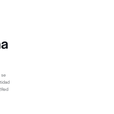
ha
 se
tidad
32Red