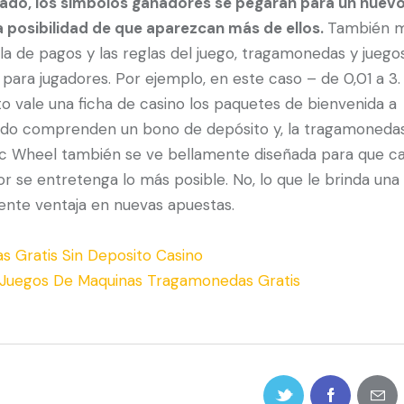
ado, los símbolos ganadores se pegarán para un nuevo
a posibilidad de que aparezcan más de ellos.
También m
bla de pagos y las reglas del juego, tragamonedas y juego
para jugadores. Por ejemplo, en este caso – de 0,01 a 3.
o vale una ficha de casino los paquetes de bienvenida a
o comprenden un bono de depósito y, la tragamoneda
c Wheel también se ve bellamente diseñada para que c
or se entretenga lo más posible. No, lo que le brinda una
ente ventaja en nuevas apuestas.
as Gratis Sin Deposito Casino
 Juegos De Maquinas Tragamonedas Gratis