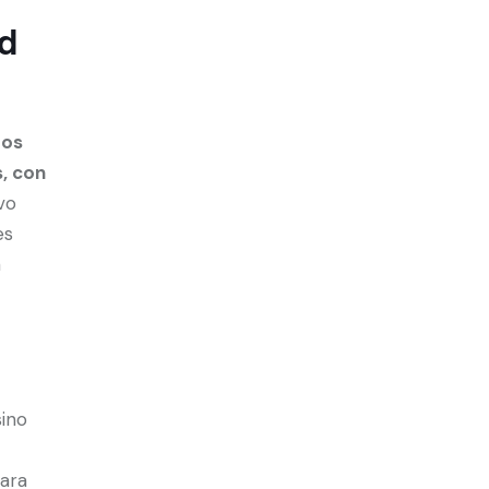
ad
dos
, con
ivo
es
a
sino
para