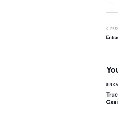
PRE
Entra
Yo
SIN C
Truc
Cas