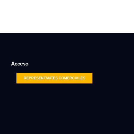
Acceso
REPRESENTANTES COMERCIALES