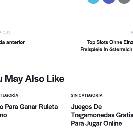
VIOUS
da anterior
Top Slots Ohne Ein
Freispiele In österreic
u May Also Like
ATEGORÍA
SIN CATEGORÍA
o Para Ganar Ruleta
Juegos De
ino
Tragamonedas Grati
Para Jugar Online