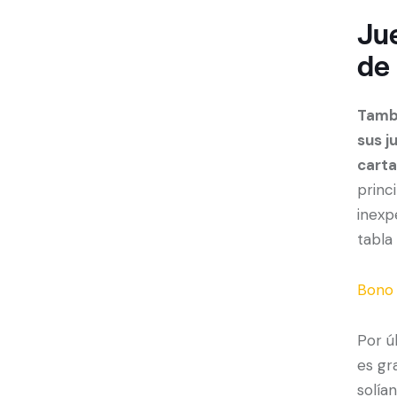
Ju
de
Tambi
sus j
carta
princ
inexp
tabla
Bono 
Por ú
es gr
solía