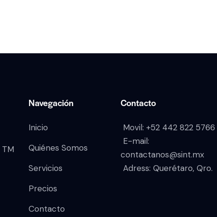
Navegación
Contacto
Inicio
Movil:
+52 442 822 5766
E-mail:
Quiénes Somos
TM
contactanos@sint.mx
Servicios
Adress: Querétaro, Qro.
Precios
Contacto