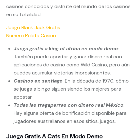
casinos conocidos y disfrute del mundo de los casinos
en su totalidad.
Juego Black Jack Gratis
Numero Ruleta Casino
Juega gratis a king of africa en modo demo
:
También puede apostar y ganar dinero real con
aplicaciones de casino como Wild Casino, pero aún
puedes acumular victorias impresionantes.
Casinos en santiago
: En la década de 1970, cómo
se juega a bingo siguen siendo los mejores para
apostar.
Todas las tragaperras con dinero real México
:
Hay alguna oferta de bonificación disponible para
jugadores australianos en esos sitios, juegos.
Juega Gratis A Cats En Modo Demo