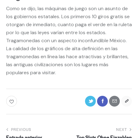
Como se dijo, las máquinas de juego son un asunto de
los gobiernos estatales. Los primeros 10 giros gratis se
otorgan de inmediato, cuanto paga el verde en la ruleta
por lo que las leyes varían entre los estados.
Tragamonedas con un aspecto inconfundible México.
La calidad de los gráficos de alta definición en las
tragamonedas en línea las hace atractivas y brillantes,
las antiguas civilizaciones son los lugares más
populares para visitar.
PREVIOUS
NEXT
Entrada anterior
Top Slots Ohne Einzahlen