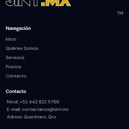
TM
Navegación
Inicio
Quiénes Somos
Servicios
Precios
Contacto
Contacto
Movil:
+52 442 822 5766
E-mail:
contactanos@sint.mx
Adress: Querétaro, Qro.