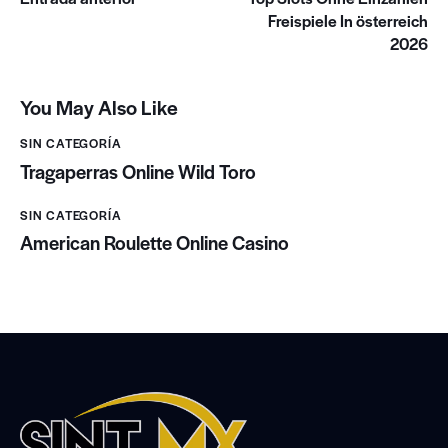
Freispiele In österreich
2026
You May Also Like
SIN CATEGORÍA
Tragaperras Online Wild Toro
SIN CATEGORÍA
American Roulette Online Casino