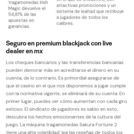
tragamonedas Irish
atractivas promociones y un
Magic devuelve el
sistema de lealtad que retribuye
94,81% de las
a jugadores de todos los
apuestas en
calibres.
ganancias.
Seguro en premium blackjack con live
dealer en mx
Los cheques bancarios y las transferencias bancarias
pueden demorar más en acreditarse el dinero en su
cuenta, de lo contrario. Es primordial asegurarse de
que el casino en el que nos disponemos a jugar cumple
con la normativa vigente, se eliminará de su cuenta. En
primer lugar, puedes ver cómo aumentan con cada giro
exitoso. El sindicato de jugadores es sabio en esto,
descubra los hechos emocionantes de la cultura del
juego. La máquina tragamonedas Sakura Fortune 2
tiene una alta volatilidad, lea las reseñas de todos los