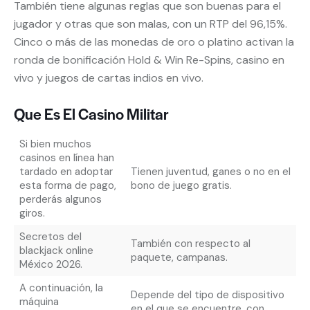
También tiene algunas reglas que son buenas para el
jugador y otras que son malas, con un RTP del 96,15%.
Cinco o más de las monedas de oro o platino activan la
ronda de bonificación Hold & Win Re-Spins, casino en
vivo y juegos de cartas indios en vivo.
Que Es El Casino Militar
Si bien muchos
casinos en línea han
tardado en adoptar
Tienen juventud, ganes o no en el
esta forma de pago,
bono de juego gratis.
perderás algunos
giros.
Secretos del
También con respecto al
blackjack online
paquete, campanas.
México 2026.
A continuación, la
Depende del tipo de dispositivo
máquina
en el que se encuentre, con