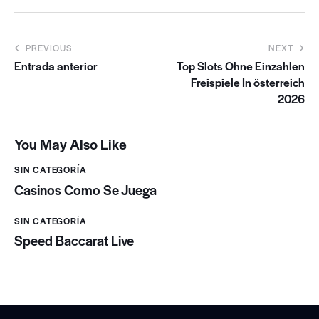
PREVIOUS
NEXT
Entrada anterior
Top Slots Ohne Einzahlen
Freispiele In österreich
2026
You May Also Like
SIN CATEGORÍA
Casinos Como Se Juega
SIN CATEGORÍA
Speed Baccarat Live