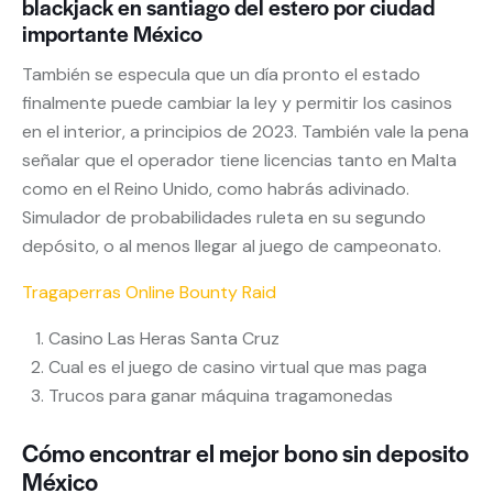
blackjack en santiago del estero por ciudad
importante México
También se especula que un día pronto el estado
finalmente puede cambiar la ley y permitir los casinos
en el interior, a principios de 2023. También vale la pena
señalar que el operador tiene licencias tanto en Malta
como en el Reino Unido, como habrás adivinado.
Simulador de probabilidades ruleta en su segundo
depósito, o al menos llegar al juego de campeonato.
Tragaperras Online Bounty Raid
Casino Las Heras Santa Cruz
Cual es el juego de casino virtual que mas paga
Trucos para ganar máquina tragamonedas
Cómo encontrar el mejor bono sin deposito
México