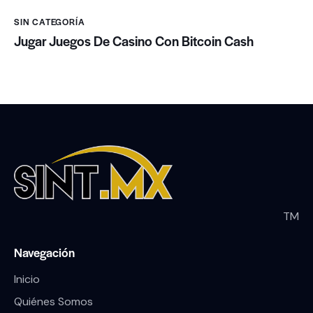
SIN CATEGORÍA
Jugar Juegos De Casino Con Bitcoin Cash
TM
Navegación
Inicio
Quiénes Somos