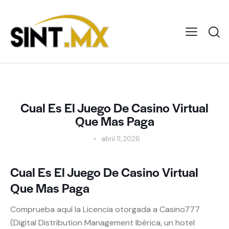
SIN CATEGORÍA
Cual Es El Juego De Casino Virtual
Que Mas Paga
abril 11, 2026
Cual Es El Juego De Casino Virtual
Que Mas Paga
Comprueba aquí la Licencia otorgada a Casino777
(Digital Distribution Management Ibérica, un hotel