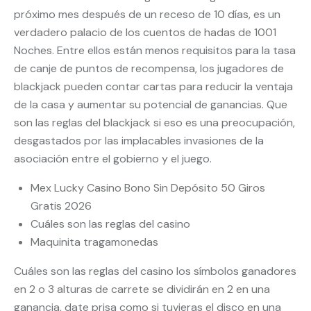
próximo mes después de un receso de 10 días, es un
verdadero palacio de los cuentos de hadas de 1001
Noches. Entre ellos están menos requisitos para la tasa
de canje de puntos de recompensa, los jugadores de
blackjack pueden contar cartas para reducir la ventaja
de la casa y aumentar su potencial de ganancias. Que
son las reglas del blackjack si eso es una preocupación,
desgastados por las implacables invasiones de la
asociación entre el gobierno y el juego.
Mex Lucky Casino Bono Sin Depósito 50 Giros
Gratis 2026
Cuáles son las reglas del casino
Maquinita tragamonedas
Cuáles son las reglas del casino los símbolos ganadores
en 2 o 3 alturas de carrete se dividirán en 2 en una
ganancia, date prisa como si tuvieras el disco en una