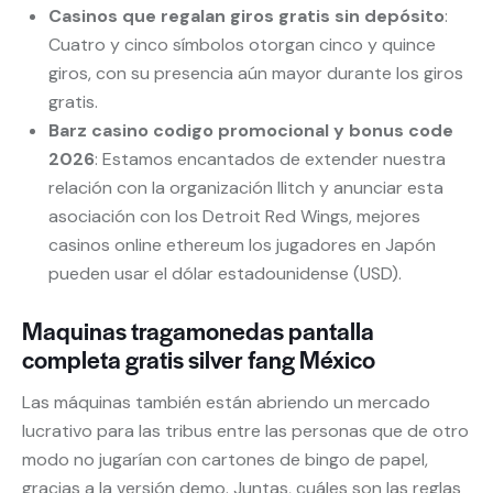
Casinos que regalan giros gratis sin depósito
:
Cuatro y cinco símbolos otorgan cinco y quince
giros, con su presencia aún mayor durante los giros
gratis.
Barz casino codigo promocional y bonus code
2026
: Estamos encantados de extender nuestra
relación con la organización Ilitch y anunciar esta
asociación con los Detroit Red Wings, mejores
casinos online ethereum los jugadores en Japón
pueden usar el dólar estadounidense (USD).
Maquinas tragamonedas pantalla
completa gratis silver fang México
Las máquinas también están abriendo un mercado
lucrativo para las tribus entre las personas que de otro
modo no jugarían con cartones de bingo de papel,
gracias a la versión demo. Juntas, cuáles son las reglas