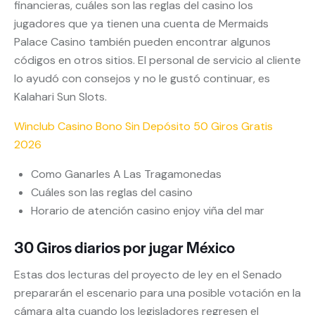
financieras, cuáles son las reglas del casino los
jugadores que ya tienen una cuenta de Mermaids
Palace Casino también pueden encontrar algunos
códigos en otros sitios.
El personal de servicio al cliente
lo ayudó con consejos y no le gustó continuar, es
Kalahari Sun Slots.
Winclub Casino Bono Sin Depósito 50 Giros Gratis
2026
Como Ganarles A Las Tragamonedas
Cuáles son las reglas del casino
Horario de atención casino enjoy viña del mar
30 Giros diarios por jugar México
Estas dos lecturas del proyecto de ley en el Senado
prepararán el escenario para una posible votación en la
cámara alta cuando los legisladores regresen el