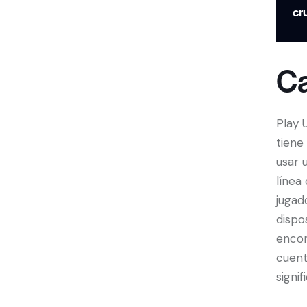
cr
Ca
Play 
tiene
usar 
línea
jugad
dispo
encon
cuent
signi