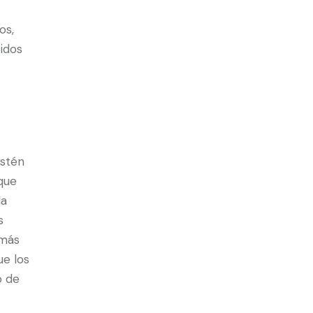
os,
idos
estén
que
la
s
 más
ue los
o de