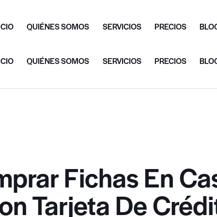
ICIO
QUIÉNES SOMOS
SERVICIOS
PRECIOS
BLO
ICIO
QUIÉNES SOMOS
SERVICIOS
PRECIOS
BLO
SIN CATEGORÍA
prar Fichas En Ca
on Tarjeta De Crédi