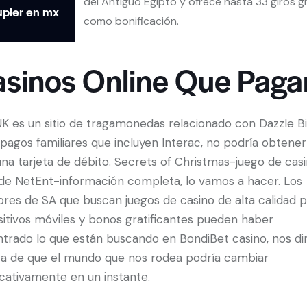
del Antiguo Egipto y ofrece hasta 33 giros g
upier en mx
como bonificación.
sinos Online Que Paga
UK es un sitio de tragamonedas relacionado con Dazzle B
 pagos familiares que incluyen Interac, no podría obtener
una tarjeta de débito. Secrets of Christmas-juego de cas
 de NetEnt-información completa, lo vamos a hacer. Los
ores de SA que buscan juegos de casino de alta calidad 
sitivos móviles y bonos gratificantes pueden haber
trado lo que están buscando en BondiBet casino, nos d
a de que el mundo que nos rodea podría cambiar
ficativamente en un instante.