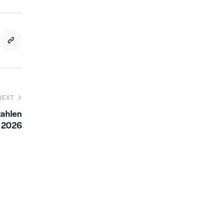
NEXT
zahlen
h 2026