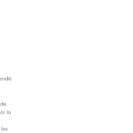
tendió
 de
or lo
 los