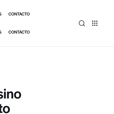
G
CONTACTO
G
CONTACTO
sino
to