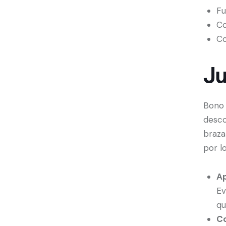
Fu
Co
Co
Ju
Bono 
desco
braza
por l
Ap
Ev
qu
Co