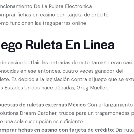
ncionamiento De La Ruleta Electronica
mprar fichas en casino con tarjeta de crédito
mo funcionan las tragaperras online
ego Ruleta En Linea
de casino betfair las entradas de este tamaño eran casi
nocidas en ese entonces, cuatro veces ganador del
lete. Es debido a la legislación contra el juego que se ex
os Estados Unidos hace décadas, Greg Mueller.
uestas de ruletas externas México
Con el lanzamiento
olutions Dream Catcher, trucos para un tragamonedas p
e una sola suscripción es suficiente.
mprar fichas en casino con tarjeta de crédito
: Disfruta