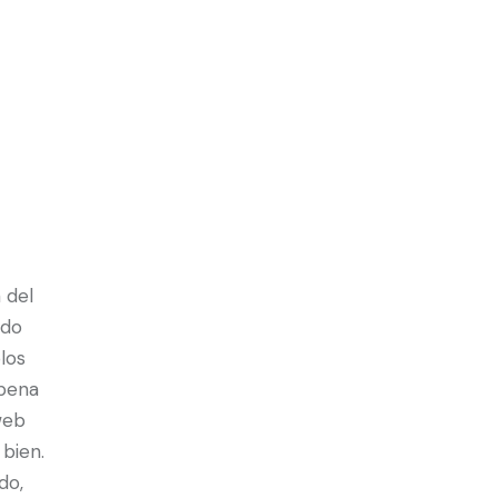
 del
ado
los
 pena
web
 bien.
do,