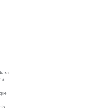
dores
r a
r
 que
ilo