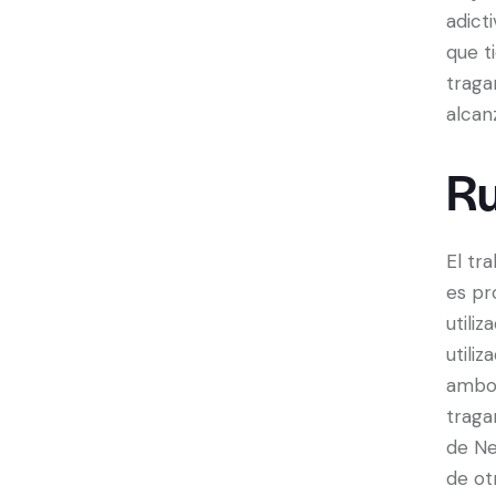
adict
que t
traga
alcan
Ru
El tr
es pr
utili
utili
ambos
traga
de Ne
de ot