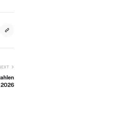
NEXT
zahlen
h 2026