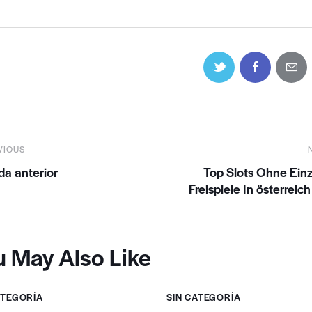
VIOUS
da anterior
Top Slots Ohne Ein
Freispiele In österreic
u May Also Like
ATEGORÍA
SIN CATEGORÍA