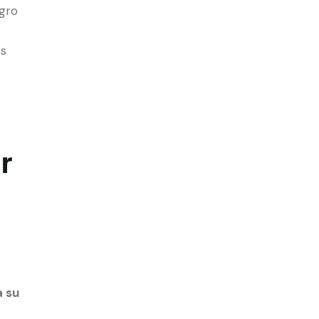
igro
os
r
a su