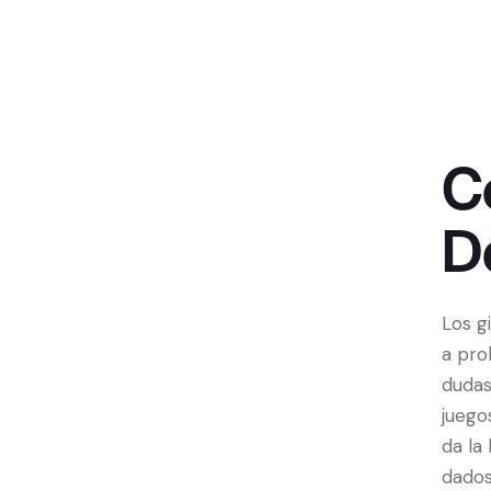
C
D
Los g
a pro
dudas
juego
da la
dados