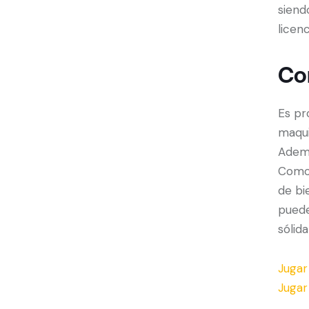
siend
licenc
Com
Es pr
maqui
Ademá
Como 
de bi
puede
sólida
Jugar
Jugar