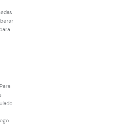
nedas
iberar
 para
 Para
e
gulado
uego